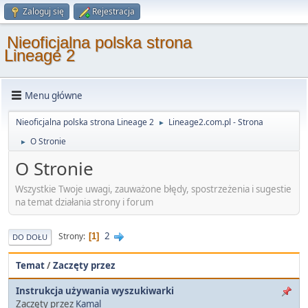
Zaloguj się
Rejestracja
Nieoficjalna polska strona
Lineage 2
Menu główne
Nieoficjalna polska strona Lineage 2
Lineage2.com.pl - Strona
►
O Stronie
►
O Stronie
Wszystkie Twoje uwagi, zauważone błędy, spostrzeżenia i sugestie
na temat działania strony i forum
2
Strony
1
DO DOŁU
Temat
/
Zaczęty przez
Instrukcja używania wyszukiwarki
Zaczęty przez
Kamal