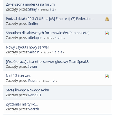
Zwiekszona moderka na forum
Zaczęty przez
Shiny
1
2
Strony
Podział działu RPG CLUB na [x3] Empire i [x7] Federation
Zaczęty przez
Sniffer
Shoutbox dla aktywnych forumowiczów (Plus ankieta)
Zaczęty przez
xRelapse
1
2
3
Strony
Nowy Layout i nowy serwer
Zaczęty przez
Saladin
1
2
3
4
Strony
[Współpraca] z ts.net.pl serwer głosowy TeamSpeak3
Zaczęty przez
Ivvan
Nick IG i serwer.
Zaczęty przez
Russe
1
2
Strony
Szczęśliwego Nowego Roku
Zaczęty przez
RazielIII
Życzenia i nie tylko...
Zaczęty przez
Vearth