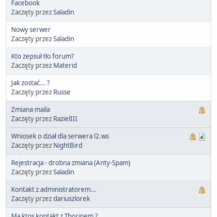
Facebook
Zaczęty przez
Saladin
Nowy serwer
Zaczęty przez
Saladin
Kto zepsuł tło forum?
Zaczęty przez
Materid
Jak zostać... ?
Zaczęty przez
Russe
Zmiana maila
Zaczęty przez
RazielIII
Wniosek o dział dla serwera l2.ws
Zaczęty przez
NightBird
Rejestracja - drobna zmiana (Anty-Spam)
Zaczęty przez
Saladin
Kontakt z administratorem...
Zaczęty przez
dariuszlorek
Ma ktos kontakt z Thorinem ?