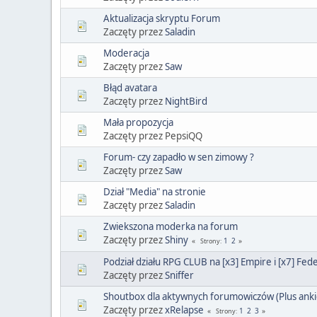
Aktualizacja skryptu Forum
Zaczęty przez
Saladin
Moderacja
Zaczęty przez
Saw
Błąd avatara
Zaczęty przez
NightBird
Mała propozycja
Zaczęty przez PepsiQQ
Forum- czy zapadło w sen zimowy ?
Zaczęty przez
Saw
Dział "Media" na stronie
Zaczęty przez
Saladin
Zwiekszona moderka na forum
Zaczęty przez
Shiny
1
2
Strony
Podział działu RPG CLUB na [x3] Empire i [x7] Fed
Zaczęty przez
Sniffer
Shoutbox dla aktywnych forumowiczów (Plus anki
Zaczęty przez
xRelapse
1
2
3
Strony