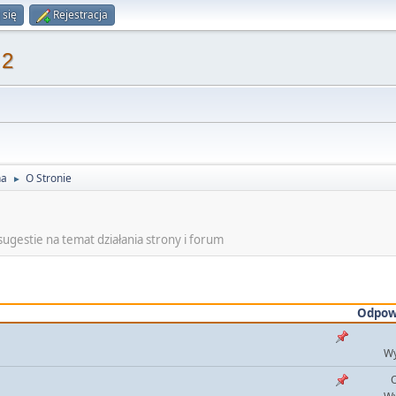
 się
Rejestracja
 2
na
O Stronie
►
ugestie na temat działania strony i forum
Odpow
Wy
O