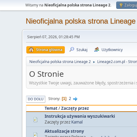
Witamy na
Nieoficjalna polska strona Lineage 2
.
Zaloguj
Nieoficjalna polska strona Lineage
Sierpień 07, 2026, 01:28:45 PM
Strona główna
Szukaj
Użytkownicy
Nieoficjalna polska strona Lineage 2
Lineage2.com.pl - Stro
►
O Stronie
Wszystkie Twoje uwagi, zauważone błędy, spostrzeżenia i s
2
Strony
1
DO DOŁU
Temat
/
Zaczęty przez
Instrukcja używania wyszukiwarki
Zaczęty przez
Kamal
Aktualizacje strony
Zaczęty przez Polgara