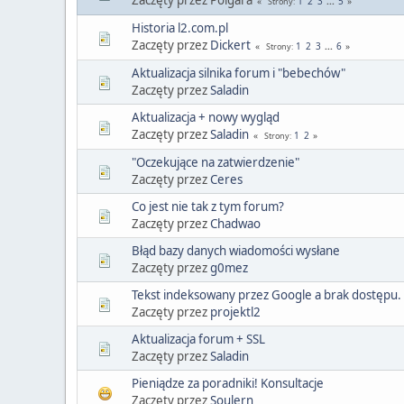
1
2
3
...
5
Strony
Historia l2.com.pl
Zaczęty przez
Dickert
1
2
3
...
6
Strony
Aktualizacja silnika forum i "bebechów"
Zaczęty przez
Saladin
Aktualizacja + nowy wygląd
Zaczęty przez
Saladin
1
2
Strony
"Oczekujące na zatwierdzenie"
Zaczęty przez
Ceres
Co jest nie tak z tym forum?
Zaczęty przez
Chadwao
Błąd bazy danych wiadomości wysłane
Zaczęty przez
g0mez
Tekst indeksowany przez Google a brak dostępu.
Zaczęty przez
projektl2
Aktualizacja forum + SSL
Zaczęty przez
Saladin
Pieniądze za poradniki! Konsultacje
Zaczęty przez
Soulern