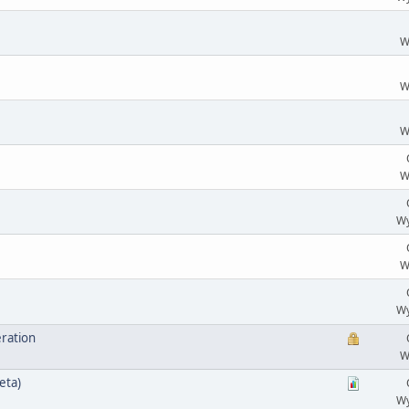
W
W
W
W
Wy
W
Wy
eration
W
eta)
Wy