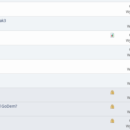
Wy
eak3
W
Wy
W
W
W
W
zed GoDem?
W
Wy