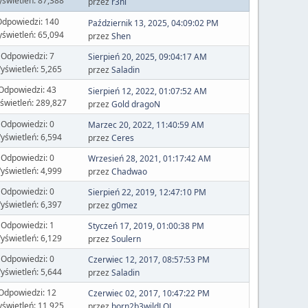
świetleń: 87,388
przez
r3ni
dpowiedzi: 140
Październik 13, 2025, 04:09:02 PM
świetleń: 65,094
przez
Shen
Odpowiedzi: 7
Sierpień 20, 2025, 09:04:17 AM
yświetleń: 5,265
przez
Saladin
Odpowiedzi: 43
Sierpień 12, 2022, 01:07:52 AM
świetleń: 289,827
przez
Gold dragoN
Odpowiedzi: 0
Marzec 20, 2022, 11:40:59 AM
yświetleń: 6,594
przez
Ceres
Odpowiedzi: 0
Wrzesień 28, 2021, 01:17:42 AM
yświetleń: 4,999
przez
Chadwao
Odpowiedzi: 0
Sierpień 22, 2019, 12:47:10 PM
yświetleń: 6,397
przez
g0mez
Odpowiedzi: 1
Styczeń 17, 2019, 01:00:38 PM
yświetleń: 6,129
przez
Soulern
Odpowiedzi: 0
Czerwiec 12, 2017, 08:57:53 PM
yświetleń: 5,644
przez
Saladin
Odpowiedzi: 12
Czerwiec 02, 2017, 10:47:22 PM
świetleń: 11,925
przez
born2b3wildLOL