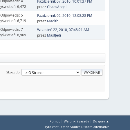
Odpowiedzi: 4
Październik 07, 2010, 10:01:37 PM
yświetleń: 6,472
przez
ChaosAngel
Odpowiedzi: 5
Październik 02, 2010, 12:08:28 PM
yświetleń: 6,719
przez
Madith
Odpowiedzi: 7
Wrzesień 22, 2010, 07:48:21 AM
yświetleń: 8,969
przez
MastJedi
Skocz do
|
|
Pomoc
Warunki i zasady
Do góry ▲
Tyto.chat - Open Source Discord alternative