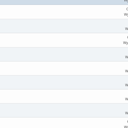
Wy
O
Wy
W
Wy
W
W
W
W
W
Wy