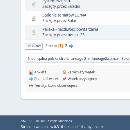
System Nagród
Zaczęty przez
Saladin
Scalenie tematów EU/NA
Zaczęty przez
Solar
Pailaka - mozliwosc powtarzania
Zaczęty przez
benio123
2
Strony
1
DO GÓRY
Nieoficjalna polska strona Lineage 2
Lineage2.com.pl - Stro
►
Ankieta
Zamknięty wątek
Przenieś wątek
Wątek przyklejony
Tematy, które obserwujesz
,
SMF 2.1.6 © 2025
Simple Machines
Strona utworzona w 0.316 sekund z 14 zapytaniami.