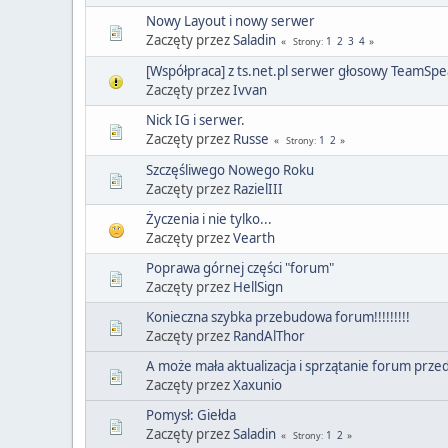
Nowy Layout i nowy serwer
Zaczęty przez
Saladin
1
2
3
4
Strony
[Współpraca] z ts.net.pl serwer głosowy TeamSp
Zaczęty przez
Ivvan
Nick IG i serwer.
Zaczęty przez
Russe
1
2
Strony
Szczęśliwego Nowego Roku
Zaczęty przez
RazielIII
Życzenia i nie tylko...
Zaczęty przez
Vearth
Poprawa górnej części "forum"
Zaczęty przez
HellSign
Konieczna szybka przebudowa forum!!!!!!!!!
Zaczęty przez
RandAlThor
A może mała aktualizacja i sprzątanie forum pr
Zaczęty przez
Xaxunio
Pomysł: Giełda
Zaczęty przez
Saladin
1
2
Strony