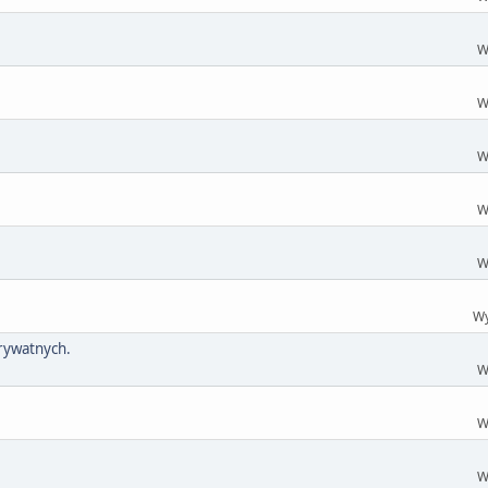
W
W
W
W
W
Wy
rywatnych.
W
W
W