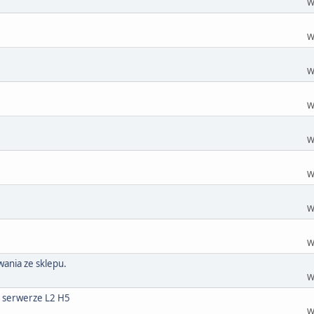
W
W
W
W
W
W
W
W
ania ze sklepu.
W
y serwerze L2 H5
W