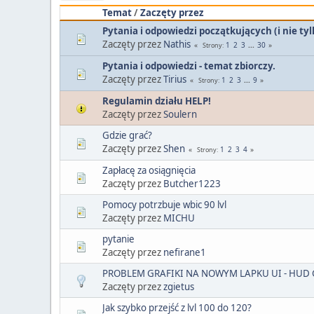
Temat
/
Zaczęty przez
Pytania i odpowiedzi początkujących (i nie ty
Zaczęty przez
Nathis
1
2
3
...
30
Strony
Pytania i odpowiedzi - temat zbiorczy.
Zaczęty przez
Tirius
1
2
3
...
9
Strony
Regulamin działu HELP!
Zaczęty przez
Soulern
Gdzie grać?
Zaczęty przez
Shen
1
2
3
4
Strony
Zapłacę za osiągnięcia
Zaczęty przez
Butcher1223
Pomocy potrzbuje wbic 90 lvl
Zaczęty przez
MICHU
pytanie
Zaczęty przez
nefirane1
PROBLEM GRAFIKI NA NOWYM LAPKU UI - HUD
Zaczęty przez
zgietus
Jak szybko przejść z lvl 100 do 120?