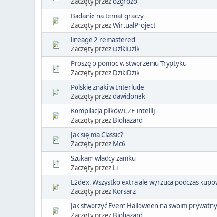
Zaczęty przez
ozgrozo
Badanie na temat graczy
Zaczęty przez
WirtualProject
lineage 2 remastered
Zaczęty przez
DzikiDzik
Proszę o pomoc w stworzeniu Tryptyku
Zaczęty przez
DzikiDzik
Polskie znaki w Interlude
Zaczęty przez
dawidonek
Kompilacja plików L2F IntelliJ
Zaczęty przez
Biohazard
Jak się ma Classic?
Zaczęty przez
Mc6
Szukam władcy zamku
Zaczęty przez
Li
L2dex. Wszystko extra ale wyrzuca podczas kupow
Zaczęty przez
Korsarz
Jak stworzyć Event Halloween na swoim prywatn
Zaczęty przez
Biohazard