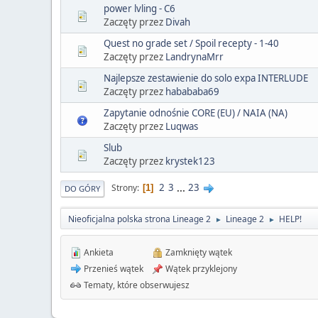
power lvling - C6
Zaczęty przez
Divah
Quest no grade set / Spoil recepty - 1-40
Zaczęty przez
LandrynaMrr
Najlepsze zestawienie do solo expa INTERLUDE
Zaczęty przez
habababa69
Zapytanie odnośnie CORE (EU) / NAIA (NA)
Zaczęty przez
Luqwas
Slub
Zaczęty przez
krystek123
2
3
...
23
Strony
1
DO GÓRY
Nieoficjalna polska strona Lineage 2
Lineage 2
HELP!
►
►
Ankieta
Zamknięty wątek
Przenieś wątek
Wątek przyklejony
Tematy, które obserwujesz