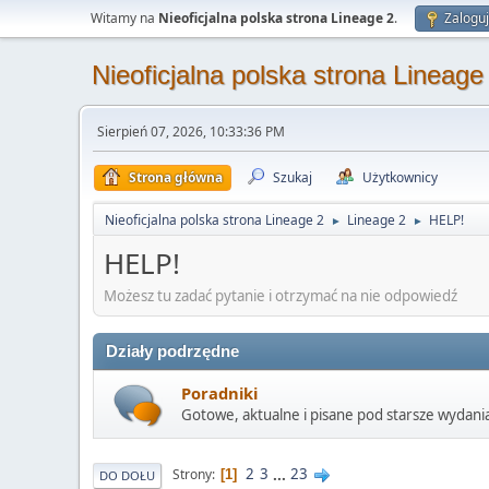
Witamy na
Nieoficjalna polska strona Lineage 2
.
Zaloguj
Nieoficjalna polska strona Lineage
Sierpień 07, 2026, 10:33:36 PM
Strona główna
Szukaj
Użytkownicy
Nieoficjalna polska strona Lineage 2
Lineage 2
HELP!
►
►
HELP!
Możesz tu zadać pytanie i otrzymać na nie odpowiedź
Działy podrzędne
Poradniki
Gotowe, aktualne i pisane pod starsze wydania
2
3
...
23
Strony
1
DO DOŁU