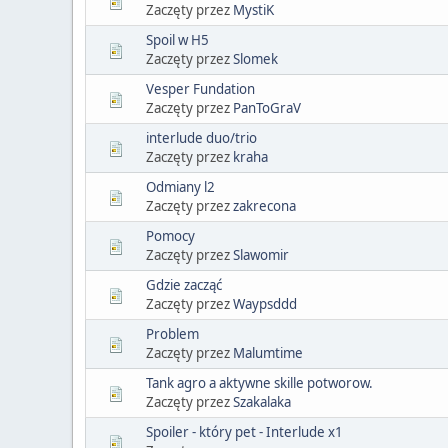
Zaczęty przez
MystiK
Spoil w H5
Zaczęty przez
Slomek
Vesper Fundation
Zaczęty przez
PanToGraV
interlude duo/trio
Zaczęty przez
kraha
Odmiany l2
Zaczęty przez
zakrecona
Pomocy
Zaczęty przez
Slawomir
Gdzie zacząć
Zaczęty przez
Waypsddd
Problem
Zaczęty przez
Malumtime
Tank agro a aktywne skille potworow.
Zaczęty przez
Szakalaka
Spoiler - który pet - Interlude x1