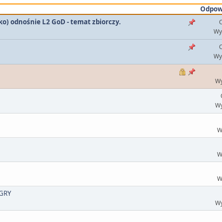
Odpow
lko) odnośnie L2 GoD - temat zbiorczy.
O
Wy
O
Wy
Wy
Wy
W
W
W
 GRY
Wy