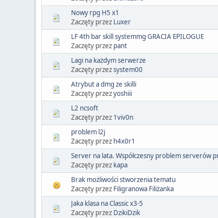
Nowy rpg H5 x1
Zaczęty przez
Luxer
LF 4th bar skill systemmg GRACIA EPILOGUE
Zaczęty przez
pant
Lagi na każdym serwerze
Zaczęty przez
system00
Atrybut a dmg ze skilli
Zaczęty przez
yoshiii
L2 ncsoft
Zaczęty przez
1viv0n
problem l2j
Zaczęty przez
h4x0r1
Server na lata. Współczesny problem serverów p
Zaczęty przez
kapa
Brak możliwości stworzenia tematu
Zaczęty przez
Filigranowa Filiżanka
Jaka klasa na Classic x3-5
Zaczęty przez
DzikiDzik