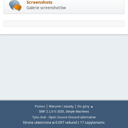
Screenshots
Galerie screenshot'ów
|
|
Pomoc
Warunki i zasady
Do góry ▲
,
SMF 2.1.6 © 2025
Simple Machines
Tyto.chat - Open Source Discord alternative
Strona utworzona w 0.097 sekund z 17 zapytaniami.