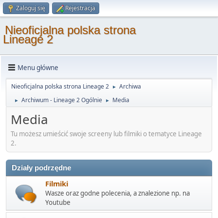
Zaloguj się
Rejestracja
Nieoficjalna polska strona
Lineage 2
Menu główne
Nieoficjalna polska strona Lineage 2
Archiwa
►
Archiwum - Lineage 2 Ogólnie
Media
►
►
Media
Tu możesz umieścić swoje screeny lub filmiki o tematyce Lineage
2.
Działy podrzędne
Filmiki
Wasze oraz godne polecenia, a znalezione np. na
Youtube