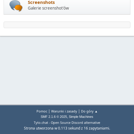
Screenshots
Galerie screenshot'ów
|
|
Pomoc
Warunki i zasady
Do góry ▲
,
SMF 2.1.6 © 2025
Simple Machines
Tyto.chat - Open Source Discord alternative
Strona utworzona w 0.113 sekund z 16 zapytaniami.