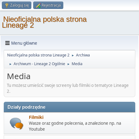
Zaloguj się
Rejestracja
Nieoficjalna polska strona
Lineage 2
Menu główne
Nieoficjalna polska strona Lineage 2
Archiwa
►
Archiwum - Lineage 2 Ogólnie
Media
►
►
Media
Tu możesz umieścić swoje screeny lub filmiki o tematyce Lineage
2.
Działy podrzędne
Filmiki
Wasze oraz godne polecenia, a znalezione np. na
Youtube