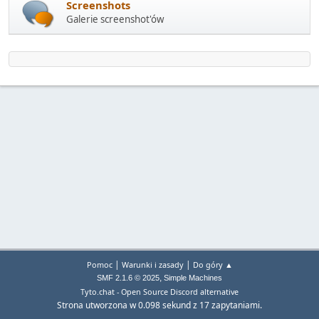
Screenshots
Galerie screenshot'ów
|
|
Pomoc
Warunki i zasady
Do góry ▲
,
SMF 2.1.6 © 2025
Simple Machines
Tyto.chat - Open Source Discord alternative
Strona utworzona w 0.098 sekund z 17 zapytaniami.