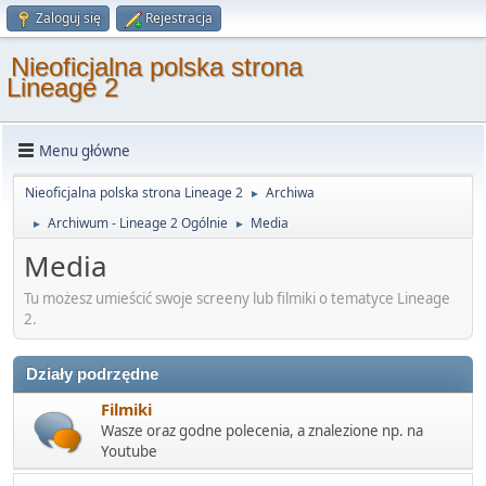
Zaloguj się
Rejestracja
Nieoficjalna polska strona
Lineage 2
Menu główne
Nieoficjalna polska strona Lineage 2
Archiwa
►
Archiwum - Lineage 2 Ogólnie
Media
►
►
Media
Tu możesz umieścić swoje screeny lub filmiki o tematyce Lineage
2.
Działy podrzędne
Filmiki
Wasze oraz godne polecenia, a znalezione np. na
Youtube