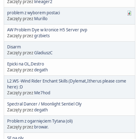
Zaczęty przez
lineager2
problem z wyborem postaci
Zaczęty przez
Murillo
AW Problem Dye w kronice H5 Server pvp
Zaczęty przez
grzbiets
Disarm
Zaczęty przez
GladiuszC
Epicki na OL,Destro
Zaczęty przez
degath
L2.WS -Wind Rider Enchant Skills (Dylemat,Itherus please come
here) :D
Zaczęty przez
Me7hod
Spectral Dancer / Moonlight Sentiel Oly
Zaczęty przez
degath
Problem z ogarnięciem Tytana (oli)
Zaczęty przez
browar.
SE na oly