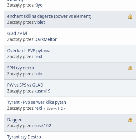
Zaczęty przez
Kiyo
enchant skili na dagerze (power vs element)
Zaczęty przez
violet
Glad 79 lvl
Zaczęty przez
DarkMeltor
Overlord - PVP pytania
Zaczęty przez
rexl
SPH czy necro
Zaczęty przez
rolo
PW vs SPS vs GLAD
Zaczęty przez
kusmi19
Tyrant - Pvp serwer kilka pytań
Zaczęty przez
rexl
1
2
Strony
Dagger
Zaczęty przez
sosik102
Tyrant czy Destro