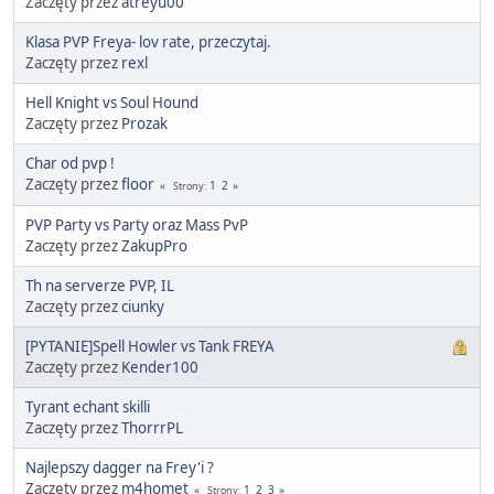
Zaczęty przez
atreyu00
Klasa PVP Freya- lov rate, przeczytaj.
Zaczęty przez
rexl
Hell Knight vs Soul Hound
Zaczęty przez
Prozak
Char od pvp !
Zaczęty przez
floor
1
2
Strony
PVP Party vs Party oraz Mass PvP
Zaczęty przez
ZakupPro
Th na serverze PVP, IL
Zaczęty przez
ciunky
[PYTANIE]Spell Howler vs Tank FREYA
Zaczęty przez
Kender100
Tyrant echant skilli
Zaczęty przez
ThorrrPL
Najlepszy dagger na Frey'i ?
Zaczęty przez
m4homet
1
2
3
Strony