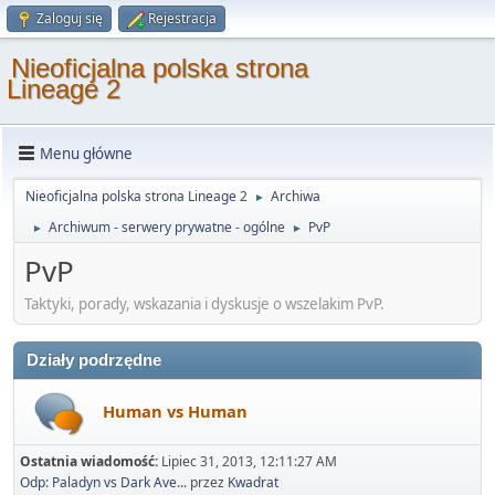
Zaloguj się
Rejestracja
Nieoficjalna polska strona
Lineage 2
Menu główne
Nieoficjalna polska strona Lineage 2
Archiwa
►
Archiwum - serwery prywatne - ogólne
PvP
►
►
PvP
Taktyki, porady, wskazania i dyskusje o wszelakim PvP.
Działy podrzędne
Human vs Human
Ostatnia wiadomość:
Lipiec 31, 2013, 12:11:27 AM
Odp: Paladyn vs Dark Ave...
przez
Kwadrat