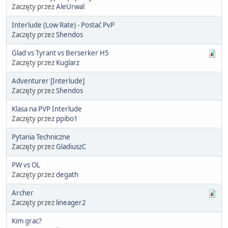
Zaczęty przez
AleUrwal
Interlude (Low Rate) - Postać PvP
Zaczęty przez
Shendos
Glad vs Tyrant vs Berserker H5
Zaczęty przez
Kuglarz
Adventurer [Interlude]
Zaczęty przez
Shendos
Klasa na PVP Interlude
Zaczęty przez
ppibo1
Pytania Techniczne
Zaczęty przez
GladiuszC
PW vs OL
Zaczęty przez
degath
Archer
Zaczęty przez
lineager2
Kim grac?