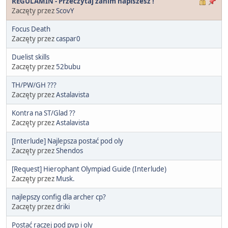
REGULAMIN - Przeczytaj zanim napiszesz !
Zaczęty przez
ScovY
Focus Death
Zaczęty przez
caspar0
Duelist skills
Zaczęty przez
52bubu
TH/PW/GH ???
Zaczęty przez
Astalavista
Kontra na ST/Glad ??
Zaczęty przez
Astalavista
[Interlude] Najlepsza postać pod oly
Zaczęty przez
Shendos
[Request] Hierophant Olympiad Guide (Interlude)
Zaczęty przez
Musk.
najlepszy config dla archer cp?
Zaczęty przez
driki
Postać raczej pod pvp i oly