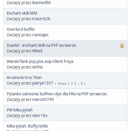
Zaczęty przez
Banned96
Enchant skilli MM
Zaczęty przez
tracer626
Overlord buffer
Zaczęty przez
rumcajec
Duelist - enchant skilli na PVP serwerze.
Zaczęty przez
Whell
Warek/Tank pvp,pve.exp-Client freya
Zaczęty przez
sethis
Arcana lord vs Titan
Zaczęty przez
patryk1357
1
2
3
...
5
Strony
Pytanko odnosnie buffow i dye dla PRa na PVP serwerze.
Zaczęty przez
marcin5749
PW kilka pytań
Zaczęty przez
oker16x
Kilka pytań. Buffy/skille