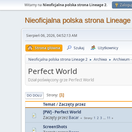
Witamy na
Nieoficjalna polska strona Lineage 2
.
Zaloguj
Nieoficjalna polska strona Lineage
Sierpień 06, 2026, 04:52:13 AM
Strona główna
Szukaj
Użytkownicy
Nieoficjalna polska strona Lineage 2
Archiwa
Archiwum 
►
►
Perfect World
Dział poświęcony grze Perfect World
Strony
1
DO DOŁU
Temat
/
Zaczęty przez
[PW] - Perfect World
Zaczęty przez
Bacar
1
2
3
...
11
Strony
ScreenShots