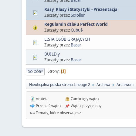
Zaczęty przez
Bacar
Rasy, Klasy i Statystyki - Prezentacja
Zaczęty przez
Scroller
Regulamin działu Perfect World
Zaczęty przez
Cubu$
LISTA OSÓB GRAJĄCYCH
Zaczęty przez
Bacar
BUILD'y
Zaczęty przez
Bacar
Strony
1
DO GÓRY
Nieoficjalna polska strona Lineage 2
Archiwa
Archiwum 
►
►
Ankieta
Zamknięty wątek
Przenieś wątek
Wątek przyklejony
Tematy, które obserwujesz