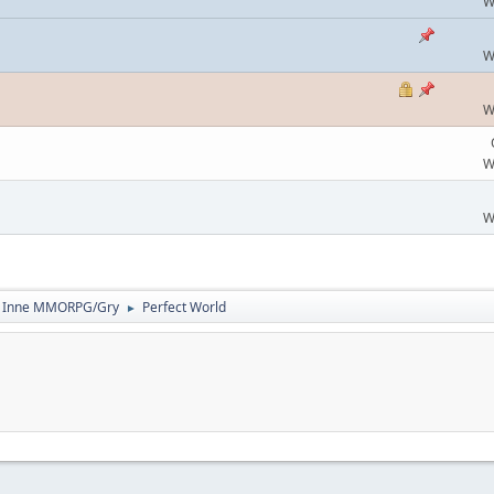
W
W
W
W
W
- Inne MMORPG/Gry
Perfect World
►