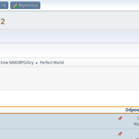
 się
Rejestracja
 2
- Inne MMORPG/Gry
Perfect World
►
Odpow
O
Wy