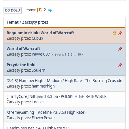
2
Strony
1
DO DOŁU
Temat
/
Zaczęty przez
Regulamin działu World of Warcraft
Zaczęty przez
Cubu$
World of Warcraft
Zaczęty przez
Pavvel007
1
2
3
...
10
Strony
Przydatne linki
Zaczęty przez
Soulern
[2.4.3] HammerHigh | Medium / High Rate - The Burning Crusade
Zaczęty przez
hammerhigh
[TrinityCore] Nilfgaard 3.3.5a - POLSKI HIGH RATE WotLK
Zaczęty przez
1dollar
XtremeGaming | #define <3.3.5a High Rate>
Zaczęty przez
FlowerPower
Deadmines.net 2.4.3 High Rate x35