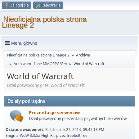
Zaloguj się
Rejestracja
Nieoficjalna polska strona
Lineage 2
Menu główne
Nieoficjalna polska strona Lineage 2
Archiwa
►
Archiwum - Inne MMORPG/Gry
World of Warcraft
►
►
World of Warcraft
Dział poświęcony grze World of Warcraft
Działy podrzędne
Prezentacje serwerów
Dział poświęcony prezentacji prywatnych serwerów
Ostatnia wiadomość:
Październik 27, 2014, 09:47:13 PM
Enigma-WoW 3.3.5a High R...
przez
freeboltfree