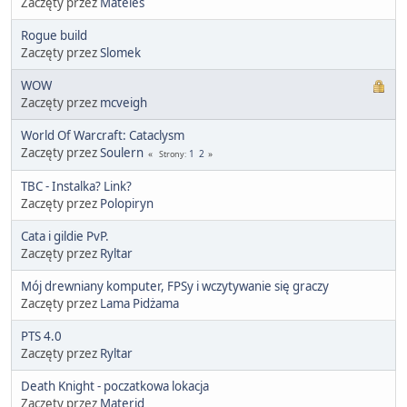
Zaczęty przez
Mateles
Rogue build
Zaczęty przez
Slomek
WOW
Zaczęty przez
mcveigh
World Of Warcraft: Cataclysm
Zaczęty przez
Soulern
1
2
Strony
TBC - Instalka? Link?
Zaczęty przez
Polopiryn
Cata i gildie PvP.
Zaczęty przez
Ryltar
Mój drewniany komputer, FPSy i wczytywanie się graczy
Zaczęty przez
Lama Pidżama
PTS 4.0
Zaczęty przez
Ryltar
Death Knight - poczatkowa lokacja
Zaczęty przez
Materid