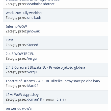
Zaczęty przez
deadminesdotnet
Wotlk 20x Fully working
Zaczęty przez
sindibads
Inferno WOW
Zaczęty przez
janowak
Klasa.
Zaczęty przez
Stoned
2.4.3 WOW-TBC EU
Zaczęty przez
Vergu
2.4.3 Corecraft Blizzlike EU - Private o jakości globala
Zaczęty przez
Vergu
Theatre of Dreams 2.4.3 TBC Blizzlike, nowy start po vipe bazy
Zaczęty przez
Maxi92
L2 vs WoW ciąg dalszy
Zaczęty przez
doman18
1
2
3
4
Strony
serwer do wow'a