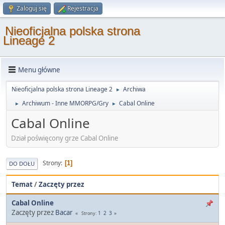
Zaloguj się
Rejestracja
Nieoficjalna polska strona
Lineage 2
Menu główne
Nieoficjalna polska strona Lineage 2
Archiwa
►
Archiwum - Inne MMORPG/Gry
Cabal Online
►
►
Cabal Online
Dział poświęcony grze Cabal Online
Strony
1
DO DOŁU
Temat
/
Zaczęty przez
Cabal Online
Zaczęty przez
Bacar
1
2
3
Strony