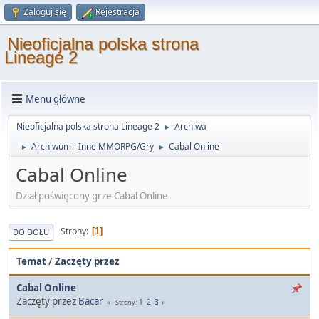
Zaloguj się
Rejestracja
Nieoficjalna polska strona
Lineage 2
Menu główne
Nieoficjalna polska strona Lineage 2
Archiwa
►
Archiwum - Inne MMORPG/Gry
Cabal Online
►
►
Cabal Online
Dział poświęcony grze Cabal Online
Strony
1
DO DOŁU
Temat
/
Zaczęty przez
Cabal Online
Zaczęty przez
Bacar
1
2
3
Strony