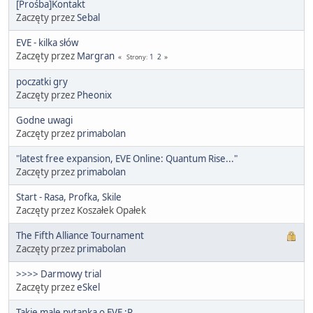
[Prośba]Kontakt
Zaczęty przez
Sebal
EVE - kilka słów
Zaczęty przez
Margran
1
2
Strony
poczatki gry
Zaczęty przez
Pheonix
Godne uwagi
Zaczęty przez
primabolan
"latest free expansion, EVE Online: Quantum Rise..."
Zaczęty przez
primabolan
Start - Rasa, Profka, Skile
Zaczęty przez Koszałek Opałek
The Fifth Alliance Tournament
Zaczęty przez
primabolan
>>>> Darmowy trial
Zaczęty przez
eSkel
Takie male pytanka o EVE :P