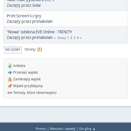
Zaczęty przez
Solar
Print Screen's z gry
Zaczęty przez
primabolan
"Nowa" odsłona EVE Online - TRINITY
Zaczęty przez
primabolan
1
2
3
4
Strony
Strony
1
DO GÓRY
Ankieta
Przenieś wątek
Zamknięty wątek
Wątek przyklejony
Tematy, które obserwujesz
|
|
Pomoc
Warunki i zasady
Do góry ▲