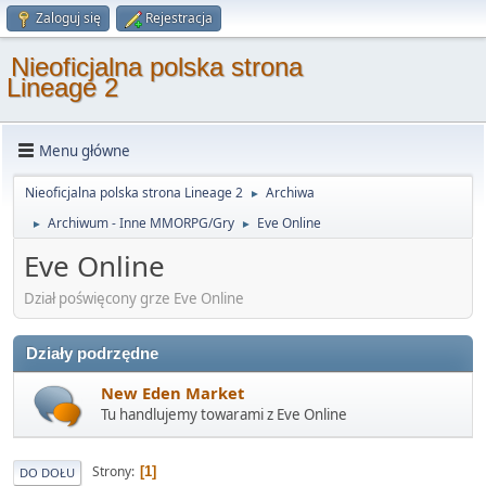
Zaloguj się
Rejestracja
Nieoficjalna polska strona
Lineage 2
Menu główne
Nieoficjalna polska strona Lineage 2
Archiwa
►
Archiwum - Inne MMORPG/Gry
Eve Online
►
►
Eve Online
Dział poświęcony grze Eve Online
Działy podrzędne
New Eden Market
Tu handlujemy towarami z Eve Online
Strony
1
DO DOŁU