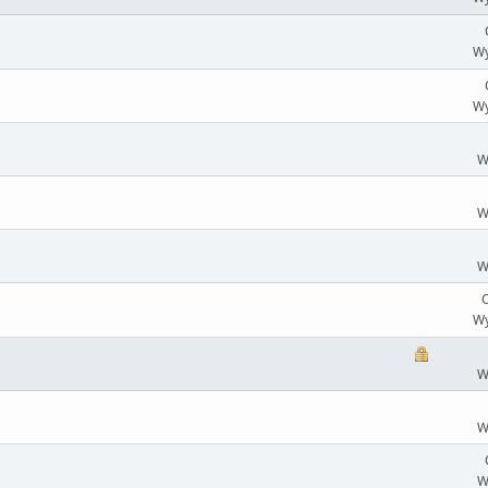
Wy
Wy
W
W
W
O
Wy
W
W
W