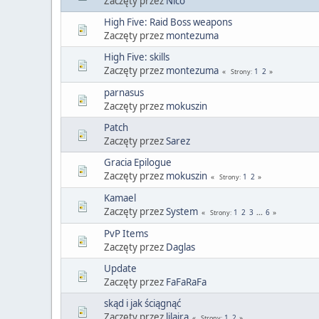
Zaczęty przez
Nico
High Five: Raid Boss weapons
Zaczęty przez
montezuma
High Five: skills
Zaczęty przez
montezuma
1
2
Strony
parnasus
Zaczęty przez
mokuszin
Patch
Zaczęty przez
Sarez
Gracia Epilogue
Zaczęty przez
mokuszin
1
2
Strony
Kamael
Zaczęty przez
System
1
2
3
...
6
Strony
PvP Items
Zaczęty przez
Daglas
Update
Zaczęty przez
FaFaRaFa
skąd i jak ściągnąć
Zaczęty przez
lilaira
1
2
Strony