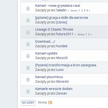
Kamael - nowa grywalana rasa!
Zaczęty przez
Saladin
1
2
3
4
Strony
[pytanie] gracja a skille dla wariorow
Zaczęty przez
[czesiu]
Lineage II Chaotic Throne
Zaczęty przez
future2011
1
2
Strony
Download...;/
Zaczęty przez
hundek
Kamael-update
Zaczęty przez
Mscici3l
[Pytanie] transformacja a bron zasiegowa.
Zaczęty przez
Luno
Kamael plus/minus
Zaczęty przez
Elenestir
Kamaele wreszcie dodani
Zaczęty przez
Zarean
Strony
1
DO GÓRY