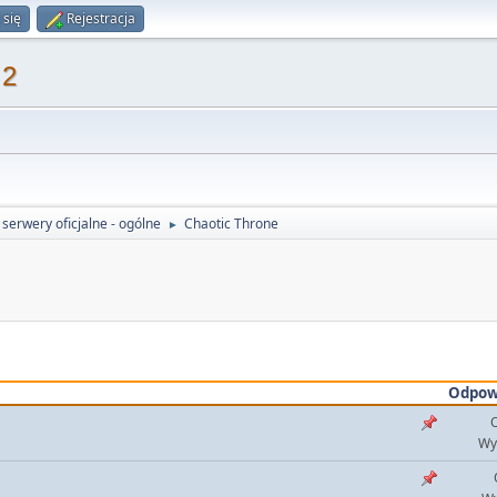
 się
Rejestracja
 2
serwery oficjalne - ogólne
Chaotic Throne
►
Odpow
O
Wy