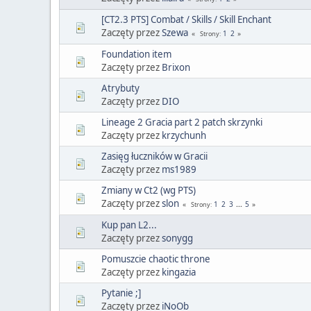
[CT2.3 PTS] Combat / Skills / Skill Enchant
Zaczęty przez
Szewa
1
2
Strony
Foundation item
Zaczęty przez
Brixon
Atrybuty
Zaczęty przez
DIO
Lineage 2 Gracia part 2 patch skrzynki
Zaczęty przez
krzychunh
Zasięg łuczników w Gracii
Zaczęty przez
ms1989
Zmiany w Ct2 (wg PTS)
Zaczęty przez
slon
1
2
3
...
5
Strony
Kup pan L2...
Zaczęty przez
sonygg
Pomuszcie chaotic throne
Zaczęty przez
kingazia
Pytanie ;]
Zaczęty przez
iNoOb