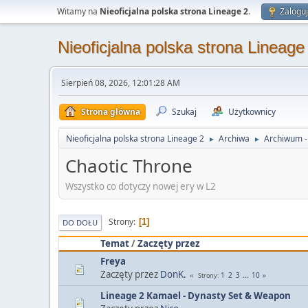
Witamy na
Nieoficjalna polska strona Lineage 2
.
Zaloguj
Nieoficjalna polska strona Lineage
Sierpień 08, 2026, 12:01:28 AM
Strona główna
Szukaj
Użytkownicy
Nieoficjalna polska strona Lineage 2
Archiwa
Archiwum - 
►
►
Chaotic Throne
Wszystko co dotyczy nowej ery w L2
Strony
1
DO DOŁU
Temat
/
Zaczęty przez
Freya
Zaczęty przez
DonK.
1
2
3
...
10
Strony
Lineage 2 Kamael - Dynasty Set & Weapon