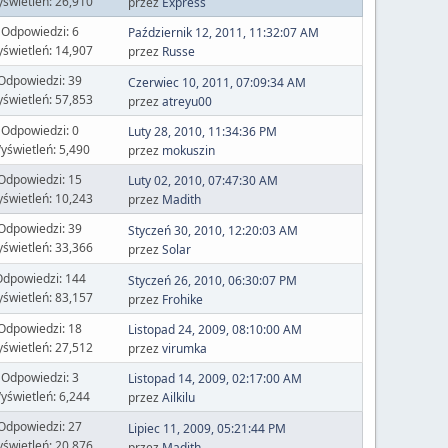
świetleń: 26,910
przez
Express
Odpowiedzi: 6
Październik 12, 2011, 11:32:07 AM
świetleń: 14,907
przez
Russe
Odpowiedzi: 39
Czerwiec 10, 2011, 07:09:34 AM
świetleń: 57,853
przez
atreyu00
Odpowiedzi: 0
Luty 28, 2010, 11:34:36 PM
yświetleń: 5,490
przez
mokuszin
Odpowiedzi: 15
Luty 02, 2010, 07:47:30 AM
świetleń: 10,243
przez
Madith
Odpowiedzi: 39
Styczeń 30, 2010, 12:20:03 AM
świetleń: 33,366
przez
Solar
dpowiedzi: 144
Styczeń 26, 2010, 06:30:07 PM
świetleń: 83,157
przez
Frohike
Odpowiedzi: 18
Listopad 24, 2009, 08:10:00 AM
świetleń: 27,512
przez
virumka
Odpowiedzi: 3
Listopad 14, 2009, 02:17:00 AM
yświetleń: 6,244
przez
Ailkilu
Odpowiedzi: 27
Lipiec 11, 2009, 05:21:44 PM
świetleń: 20,876
przez
Madith