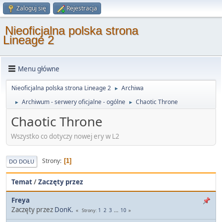
Zaloguj się
Rejestracja
Nieoficjalna polska strona
Lineage 2
Menu główne
Nieoficjalna polska strona Lineage 2
Archiwa
►
Archiwum - serwery oficjalne - ogólne
Chaotic Throne
►
►
Chaotic Throne
Wszystko co dotyczy nowej ery w L2
Strony
1
DO DOŁU
Temat
/
Zaczęty przez
Freya
Zaczęty przez
DonK.
1
2
3
...
10
Strony