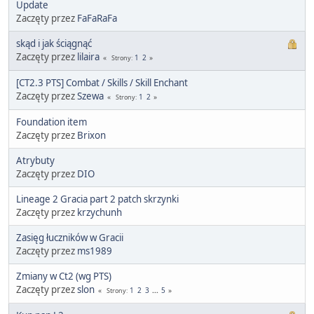
Update
Zaczęty przez
FaFaRaFa
skąd i jak ściągnąć
Zaczęty przez
lilaira
1
2
Strony
[CT2.3 PTS] Combat / Skills / Skill Enchant
Zaczęty przez
Szewa
1
2
Strony
Foundation item
Zaczęty przez
Brixon
Atrybuty
Zaczęty przez
DIO
Lineage 2 Gracia part 2 patch skrzynki
Zaczęty przez
krzychunh
Zasięg łuczników w Gracii
Zaczęty przez
ms1989
Zmiany w Ct2 (wg PTS)
Zaczęty przez
slon
1
2
3
...
5
Strony