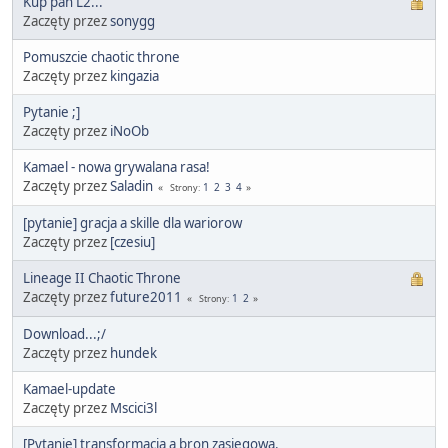
Kup pan L2...
Zaczęty przez
sonygg
Pomuszcie chaotic throne
Zaczęty przez
kingazia
Pytanie ;]
Zaczęty przez
iNoOb
Kamael - nowa grywalana rasa!
Zaczęty przez
Saladin
1
2
3
4
Strony
[pytanie] gracja a skille dla wariorow
Zaczęty przez
[czesiu]
Lineage II Chaotic Throne
Zaczęty przez
future2011
1
2
Strony
Download...;/
Zaczęty przez
hundek
Kamael-update
Zaczęty przez
Mscici3l
[Pytanie] transformacja a bron zasiegowa.