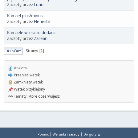
Zaczęty przez
Luno
Kamael plus/minus
Zaczęty przez
Elenestir
Kamaele wreszcie dodani
Zaczęty przez
Zarean
Strony
1
DO GÓRY
Ankieta
Przenieś wątek
Zamknięty wątek
Wątek przyklejony
Tematy, które obserwujesz
|
|
Pomoc
Warunki i zasady
Do góry ▲