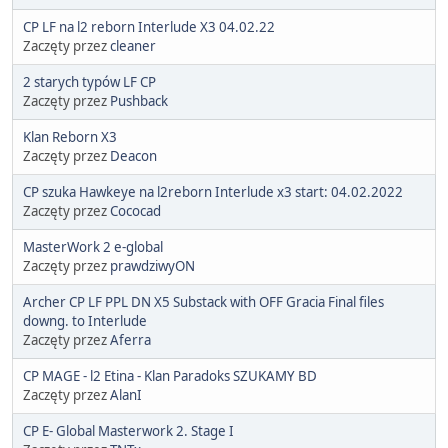
CP LF na l2 reborn Interlude X3 04.02.22
Zaczęty przez
cleaner
2 starych typów LF CP
Zaczęty przez
Pushback
Klan Reborn X3
Zaczęty przez
Deacon
CP szuka Hawkeye na l2reborn Interlude x3 start: 04.02.2022
Zaczęty przez
Cococad
MasterWork 2 e-global
Zaczęty przez
prawdziwyON
Archer CP LF PPL DN X5 Substack with OFF Gracia Final files
downg. to Interlude
Zaczęty przez
Aferra
CP MAGE - l2 Etina - Klan Paradoks SZUKAMY BD
Zaczęty przez
AlanI
CP E- Global Masterwork 2. Stage I