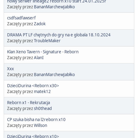
nowy serwer lineage2 reborn x10 start 24.01.2025r
Zaczęty przez
BananMarchewJabłko
csdfsadfawserf
Zaczęty przez
Zadok
DRAMA PT LF chętnych do gry na e globala 18.10.2024
Zaczęty przez
TroubleMaker
Klan Xeno Tavern - Signature - Reborn
Zaczęty przez
AlanI
Xxx
Zaczęty przez
BananMarchewJabłko
DzieciDurina <Reborn x30>
Zaczęty przez
matek12
Reborn x1 - Rekrutacja
Zaczęty przez
sh0thead
CP szuka bisha na l2reborn x10
Zaczęty przez
Willson
DzieciDurina <Reborn x10>