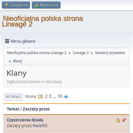
Zaloguj się
Rejestracja
Nieoficjalna polska strona
Lineage 2
Menu główne
Nieoficjalna polska strona Lineage 2
Lineage 2
Serwery prywatne
►
►
Klany
►
Klany
Ogłoszenia klanów o rekrutacji
2
3
...
10
Strony
1
DO DOŁU
Temat
/
Zaczęty przez
Czyszczenie działu
Zaczęty przez
RazielIII