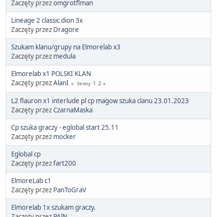
Zaczęty przez
omgrotflman
Lineage 2 classic dion 3x
Zaczęty przez
Dragore
Szukam klanu/grupy na Elmorelab x3
Zaczęty przez
medula
Elmorelab x1 POLSKI KLAN
Zaczęty przez
AlanI
1
2
Strony
L2 flauron x1 interlude pl cp magow szuka clanu 23.01.2023
Zaczęty przez
CzarnaMaska
Cp szuka graczy - eglobal start 25.11
Zaczęty przez
mocker
Eglobal cp
Zaczęty przez
fart200
ElmoreLab c1
Zaczęty przez
PanToGraV
Elmorelab 1x szukam graczy.
Zaczęty przez
PAlN