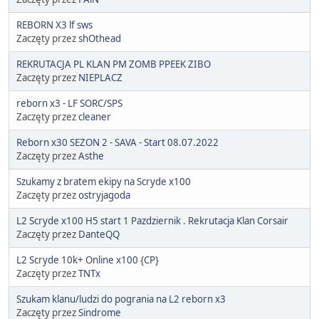
REBORN X3 lf sws
Zaczęty przez
shOthead
REKRUTACJA PL KLAN PM ZOMB PPEEK ZIBO
Zaczęty przez
NIEPLACZ
reborn x3 - LF SORC/SPS
Zaczęty przez
cleaner
Reborn x30 SEZON 2 - SAVA - Start 08.07.2022
Zaczęty przez
Asthe
Szukamy z bratem ekipy na Scryde x100
Zaczęty przez
ostryjagoda
L2 Scryde x100 H5 start 1 Pazdziernik . Rekrutacja Klan Corsair
Zaczęty przez
DanteQQ
L2 Scryde 10k+ Online x100 {CP}
Zaczęty przez
TNTx
Szukam klanu/ludzi do pogrania na L2 reborn x3
Zaczęty przez
Sindrome