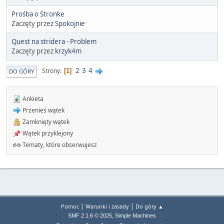
Prośba o Stronke
Zaczęty przez
Spokojnie
Quest na stridera - Problem
Zaczęty przez
krzyk4m
2
3
4
Strony
1
DO GÓRY
Ankieta
Przenieś wątek
Zamknięty wątek
Wątek przyklejony
Tematy, które obserwujesz
|
|
Pomoc
Warunki i zasady
Do góry ▲
,
SMF 2.1.6 © 2025
Simple Machines