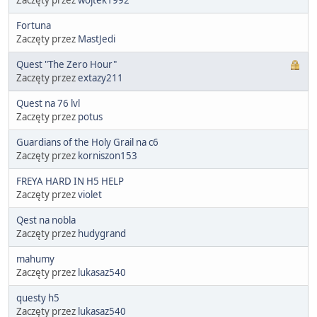
Fortuna
Zaczęty przez
MastJedi
Quest "The Zero Hour"
Zaczęty przez
extazy211
Quest na 76 lvl
Zaczęty przez
potus
Guardians of the Holy Grail na c6
Zaczęty przez
korniszon153
FREYA HARD IN H5 HELP
Zaczęty przez
violet
Qest na nobla
Zaczęty przez
hudygrand
mahumy
Zaczęty przez
lukasaz540
questy h5
Zaczęty przez
lukasaz540