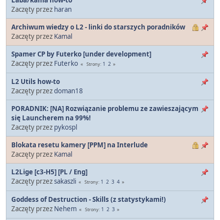
Zaczęty przez
haran
Archiwum wiedzy o L2 - linki do starszych poradników
Zaczęty przez
Kamal
Spamer CP by Futerko [under development]
Zaczęty przez
Futerko
1
2
Strony
L2 Utils how-to
Zaczęty przez
doman18
PORADNIK: [NA] Rozwiązanie problemu ze zawieszającym
się Launcherem na 99%!
Zaczęty przez
pykospl
Blokata resetu kamery [PPM] na Interlude
Zaczęty przez
Kamal
L2Lige [c3-H5] [PL / Eng]
Zaczęty przez
sakaszli
1
2
3
4
Strony
Goddess of Destruction - Skills (z statystykami!)
Zaczęty przez
Nehem
1
2
3
Strony