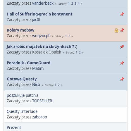
Zaczęty przez
vanderbeck
1
2
3
4
Strony
Hall of Suffering-gracia kontynent
Zaczęty przez
jac0l
Kolory mobow
Zaczęty przez
wogvorph
1
2
Strony
Jak zrobic majatek na skrzynkach ? ;)
Zaczęty przez Koszałek Opałek
1
2
Strony
Poradnik - GameGuard
Zaczęty przez
Matim
Gotowe Questy
Zaczęty przez
Nico
1
2
Strony
poszukuje patch'a
Zaczęty przez
TOPSELLER
Questy Interlude
Zaczęty przez
zaboroo
Prezent