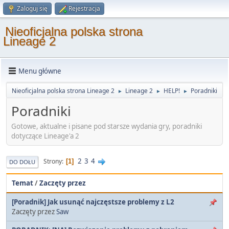
Zaloguj się
Rejestracja
Nieoficjalna polska strona
Lineage 2
Menu główne
Nieoficjalna polska strona Lineage 2
Lineage 2
HELP!
Poradniki
►
►
►
Poradniki
Gotowe, aktualne i pisane pod starsze wydania gry, poradniki
dotyczące Lineage'a 2
2
3
4
Strony
1
DO DOŁU
Temat
/
Zaczęty przez
[Poradnik] Jak usunąć najczęstsze problemy z L2
Zaczęty przez
Saw