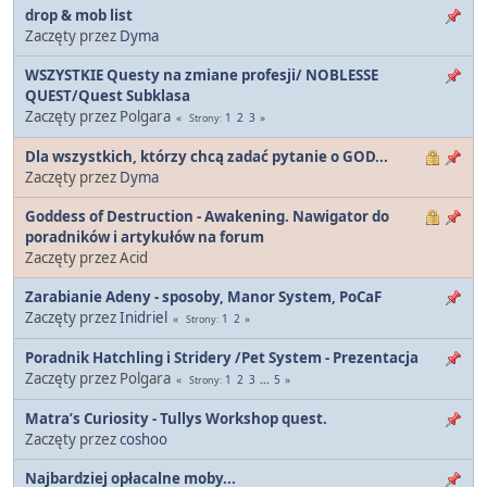
drop & mob list
Zaczęty przez
Dyma
WSZYSTKIE Questy na zmiane profesji/ NOBLESSE
QUEST/Quest Subklasa
Zaczęty przez Polgara
1
2
3
Strony
Dla wszystkich, którzy chcą zadać pytanie o GOD...
Zaczęty przez
Dyma
Goddess of Destruction - Awakening. Nawigator do
poradników i artykułów na forum
Zaczęty przez Acid
Zarabianie Adeny - sposoby, Manor System, PoCaF
Zaczęty przez
Inidriel
1
2
Strony
Poradnik Hatchling i Stridery /Pet System - Prezentacja
Zaczęty przez Polgara
1
2
3
...
5
Strony
Matra’s Curiosity - Tullys Workshop quest.
Zaczęty przez
coshoo
Najbardziej opłacalne moby...