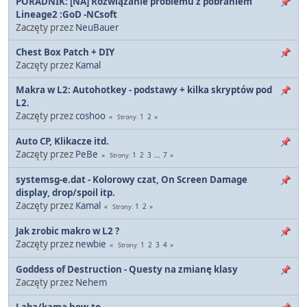
PORADNIK: [NA] Rozwiązanie problemu z pobraniem
Lineage2 :GoD -NCsoft
Zaczęty przez
NeuBauer
Chest Box Patch + DIY
Zaczęty przez
Kamal
Makra w L2: Autohotkey - podstawy + kilka skryptów pod
L2.
Zaczęty przez
coshoo
1
2
Strony
Auto CP, Klikacze itd.
Zaczęty przez
PeBe
1
2
3
...
7
Strony
systemsg-e.dat - Kolorowy czat, On Screen Damage
display, drop/spoil itp.
Zaczęty przez
Kamal
1
2
Strony
Jak zrobic makro w L2 ?
Zaczęty przez
newbie
1
2
3
4
Strony
Goddess of Destruction - Questy na zmianę klasy
Zaczęty przez
Nehem
Laba/kama how-to