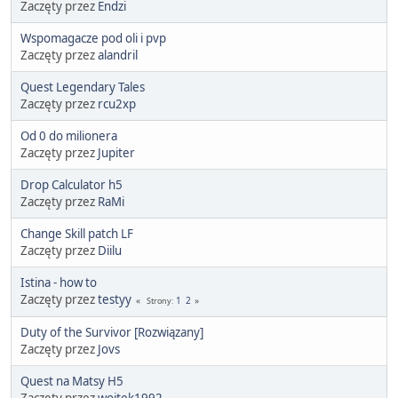
Zaczęty przez
Endzi
Wspomagacze pod oli i pvp
Zaczęty przez
alandril
Quest Legendary Tales
Zaczęty przez
rcu2xp
Od 0 do milionera
Zaczęty przez
Jupiter
Drop Calculator h5
Zaczęty przez
RaMi
Change Skill patch LF
Zaczęty przez
Diilu
Istina - how to
Zaczęty przez
testyy
1
2
Strony
Duty of the Survivor [Rozwiązany]
Zaczęty przez
Jovs
Quest na Matsy H5
Zaczęty przez
wojtek1992