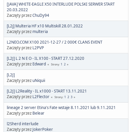
[JAVA] WHITE-EAGLE X50 INTERLUDE POLSKI SERWER START
20.03.2022
Zaczęty przez
ChuDy94
[L2j] Multeria HF x10 Multiskill 28.01.2022
Zaczęty przez
multeria
L2NEO.COM X100 2021-12-27 / 2 000€ CLANS EVENT
Zaczęty przez
L2PVP
[L2J] L 2 N E O - IL X100 - START 27.12.2020
Zaczęty przez
Edward
1
2
Strony
[L2J]
Zaczęty przez
uNiquii
[L2J] L2Reality - IL x1000 - START 13.11.2021
Zaczęty przez
L2Flector
1
2
3
Strony
lineage 2 server Etina's Fate wstaje 8.11.2021 lub 9.11.2021
Zaczęty przez
Belear
l2Sherd interlude
Zaczęty przez
JokerPoker