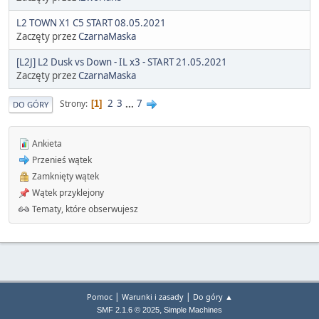
L2 TOWN X1 C5 START 08.05.2021
Zaczęty przez
CzarnaMaska
[L2J] L2 Dusk vs Down - IL x3 - START 21.05.2021
Zaczęty przez
CzarnaMaska
2
3
...
7
Strony
1
DO GÓRY
Ankieta
Przenieś wątek
Zamknięty wątek
Wątek przyklejony
Tematy, które obserwujesz
|
|
Pomoc
Warunki i zasady
Do góry ▲
,
SMF 2.1.6 © 2025
Simple Machines