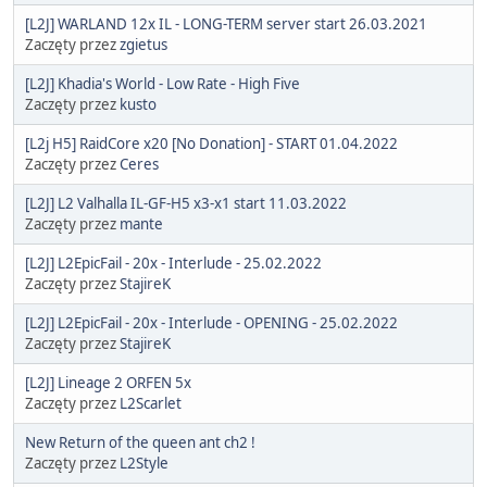
[L2J] WARLAND 12x IL - LONG-TERM server start 26.03.2021
Zaczęty przez
zgietus
[L2J] Khadia's World - Low Rate - High Five
Zaczęty przez
kusto
[L2j H5] RaidCore x20 [No Donation] - START 01.04.2022
Zaczęty przez
Ceres
[L2J] L2 Valhalla IL-GF-H5 x3-x1 start 11.03.2022
Zaczęty przez
mante
[L2J] L2EpicFail - 20x - Interlude - 25.02.2022
Zaczęty przez
StajireK
[L2J] L2EpicFail - 20x - Interlude - OPENING - 25.02.2022
Zaczęty przez
StajireK
[L2J] Lineage 2 ORFEN 5x
Zaczęty przez
L2Scarlet
New Return of the queen ant ch2 !
Zaczęty przez
L2Style