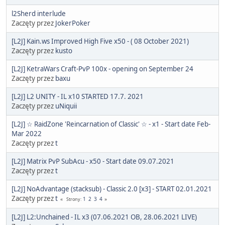
l2Sherd interlude
Zaczęty przez
JokerPoker
[L2J] Kain.ws Improved High Five x50 - ( 08 October 2021)
Zaczęty przez
kusto
[L2J] KetraWars Craft-PvP 100x - opening on September 24
Zaczęty przez
baxu
[L2J] L2 UNITY - IL x10 STARTED 17.7. 2021
Zaczęty przez
uNiquii
[L2J] ☆ RaidZone 'Reincarnation of Classic' ☆ - x1 - Start date Feb-
Mar 2022
Zaczęty przez
t
[L2J] Matrix PvP SubAcu - x50 - Start date 09.07.2021
Zaczęty przez
t
[L2J] NoAdvantage (stacksub) - Classic 2.0 [x3] - START 02.01.2021
Zaczęty przez
t
1
2
3
4
Strony
[L2J] L2:Unchained - IL x3 (07.06.2021 OB, 28.06.2021 LIVE)