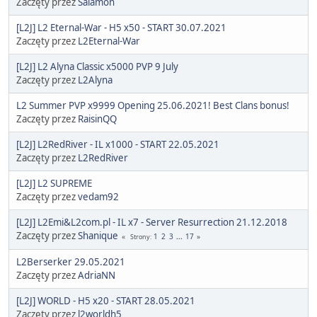
Zaczęty przez
Salamon
[L2J] L2 Eternal-War - H5 x50 - START 30.07.2021
Zaczęty przez
L2Eternal-War
[L2J] L2 Alyna Classic x5000 PVP 9 July
Zaczęty przez
L2Alyna
L2 Summer PVP x9999 Opening 25.06.2021! Best Clans bonus!
Zaczęty przez
RaisinQQ
[L2J] L2RedRiver - IL x1000 - START 22.05.2021
Zaczęty przez
L2RedRiver
[L2J] L2 SUPREME
Zaczęty przez
vedam92
[L2J] L2Emi&L2com.pl - IL x7 - Server Resurrection 21.12.2018
Zaczęty przez
Shanique
1
2
3
...
17
Strony
L2Berserker 29.05.2021
Zaczęty przez
AdriaNN
[L2J] WORLD - H5 x20 - START 28.05.2021
Zaczęty przez
l2worldh5