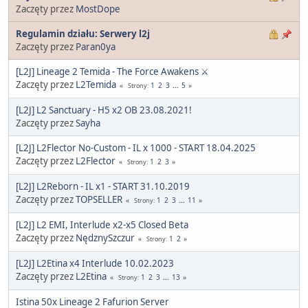
Zaczęty przez
MostDope
Regulamin działu: Serwery l2j
Zaczęty przez
Paran0ya
[L2J] Lineage 2 Temida - The Force Awakens ⚔️
Zaczęty przez
L2Temida
1
2
3
...
5
Strony
[L2J] L2 Sanctuary - H5 x2 OB 23.08.2021!
Zaczęty przez
Sayha
[L2J] L2Flector No-Custom - IL x 1000 - START 18.04.2025
Zaczęty przez
L2Flector
1
2
3
Strony
[L2J] L2Reborn - IL x1 - START 31.10.2019
Zaczęty przez
TOPSELLER
1
2
3
...
11
Strony
[L2J] L2 EMI, Interlude x2-x5 Closed Beta
Zaczęty przez
NędznySzczur
1
2
Strony
[L2J] L2Etina x4 Interlude 10.02.2023
Zaczęty przez
L2Etina
1
2
3
...
13
Strony
Istina 50x Lineage 2 Fafurion Server