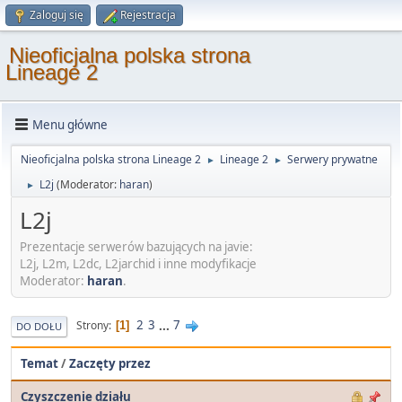
Zaloguj się
Rejestracja
Nieoficjalna polska strona
Lineage 2
Menu główne
Nieoficjalna polska strona Lineage 2
Lineage 2
Serwery prywatne
►
►
L2j
(Moderator:
haran
)
►
L2j
Prezentacje serwerów bazujących na javie:
L2j, L2m, L2dc, L2jarchid i inne modyfikacje
Moderator:
haran
.
2
3
...
7
Strony
1
DO DOŁU
Temat
/
Zaczęty przez
Czyszczenie działu