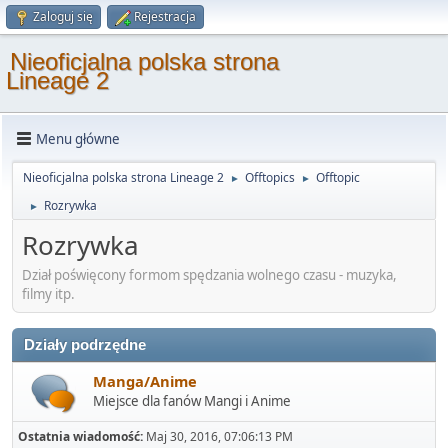
Zaloguj się
Rejestracja
Nieoficjalna polska strona
Lineage 2
Menu główne
Nieoficjalna polska strona Lineage 2
Offtopics
Offtopic
►
►
Rozrywka
►
Rozrywka
Dział poświęcony formom spędzania wolnego czasu - muzyka,
filmy itp.
Działy podrzędne
Manga/Anime
Miejsce dla fanów Mangi i Anime
Ostatnia wiadomość:
Maj 30, 2016, 07:06:13 PM