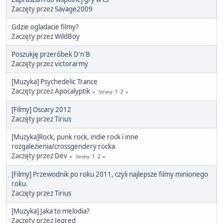
Zaczęty przez
Savage2009
Gdzie ogladacie filmy?
Zaczęty przez
WildBoy
Poszukję przeróbek D'n'B
Zaczęty przez
victorarmy
[Muzyka] Psychedelic Trance
Zaczęty przez
Apocalyptik
1
2
Strony
[Filmy] Oscary 2012
Zaczęty przez
Tirius
[Muzyka]Rock, punk rock, indie rock i inne
rozgalezienia/crossgendery rocka
Zaczęty przez
Dev
1
2
Strony
[Filmy] Przewodnik po roku 2011, czyli najlepsze filmy minionego
roku.
Zaczęty przez
Tirius
[Muzyka] Jaka to melodia?
Zaczęty przez
Jegred