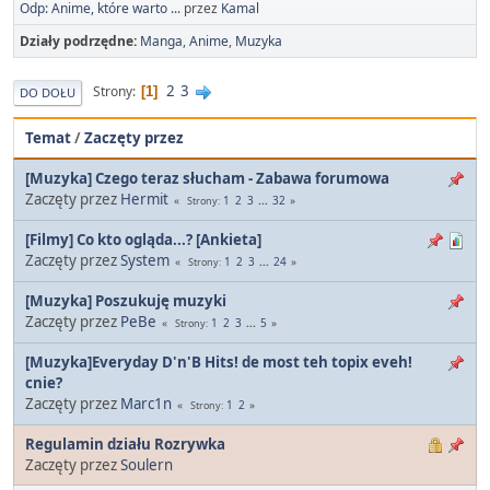
Odp: Anime, które warto ...
przez
Kamal
Działy podrzędne
Manga
Anime
Muzyka
2
3
Strony
1
DO DOŁU
Temat
/
Zaczęty przez
[Muzyka] Czego teraz słucham - Zabawa forumowa
Zaczęty przez
Hermit
1
2
3
...
32
Strony
[Filmy] Co kto ogląda...? [Ankieta]
Zaczęty przez
System
1
2
3
...
24
Strony
[Muzyka] Poszukuję muzyki
Zaczęty przez
PeBe
1
2
3
...
5
Strony
[Muzyka]Everyday D'n'B Hits! de most teh topix eveh!
cnie?
Zaczęty przez
Marc1n
1
2
Strony
Regulamin działu Rozrywka
Zaczęty przez
Soulern