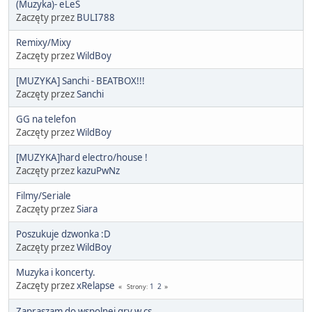
(Muzyka)- eLeS
Zaczęty przez
BULI788
Remixy/Mixy
Zaczęty przez
WildBoy
[MUZYKA] Sanchi - BEATBOX!!!
Zaczęty przez
Sanchi
GG na telefon
Zaczęty przez
WildBoy
[MUZYKA]hard electro/house !
Zaczęty przez
kazuPwNz
Filmy/Seriale
Zaczęty przez
Siara
Poszukuje dzwonka :D
Zaczęty przez
WildBoy
Muzyka i koncerty.
Zaczęty przez
xRelapse
1
2
Strony
Zapraszam do wspolnej gry w cs