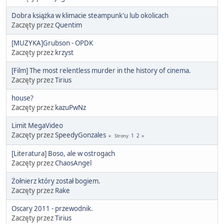
Dobra książka w klimacie steampunk'u lub okolicach
Zaczęty przez
Quentim
[MUZYKA]Grubson - OPDK
Zaczęty przez
krzyst
[Film] The most relentless murder in the history of cinema.
Zaczęty przez
Tirius
house?
Zaczęty przez
kazuPwNz
Limit MegaVideo
Zaczęty przez
SpeedyGonzales
1
2
Strony
[Literatura] Boso, ale w ostrogach
Zaczęty przez
ChaosAngel
Żołnierz który został bogiem.
Zaczęty przez
Rake
Oscary 2011 - przewodnik.
Zaczęty przez
Tirius