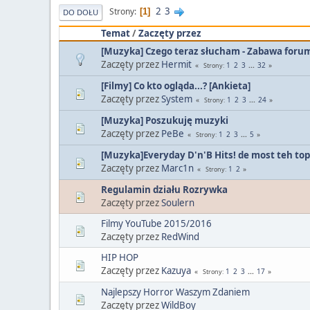
2
3
Strony
1
DO DOŁU
Temat
/
Zaczęty przez
[Muzyka] Czego teraz słucham - Zabawa for
Zaczęty przez
Hermit
1
2
3
...
32
Strony
[Filmy] Co kto ogląda...? [Ankieta]
Zaczęty przez
System
1
2
3
...
24
Strony
[Muzyka] Poszukuję muzyki
Zaczęty przez
PeBe
1
2
3
...
5
Strony
[Muzyka]Everyday D'n'B Hits! de most teh top
Zaczęty przez
Marc1n
1
2
Strony
Regulamin działu Rozrywka
Zaczęty przez
Soulern
Filmy YouTube 2015/2016
Zaczęty przez
RedWind
HIP HOP
Zaczęty przez
Kazuya
1
2
3
...
17
Strony
Najlepszy Horror Waszym Zdaniem
Zaczęty przez
WildBoy