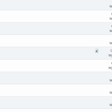
W
W
W
W
O
Wy
Wy
W
W
W