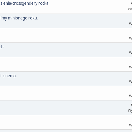
lezienia/crossgendery rocka
Wy
filmy minionego roku.
W
W
ch
W
W
of cinema.
W
W
Wy
W