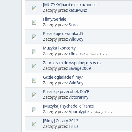
[MUZYKA]hard electro/house !
Zaczęty przez
kazuPwNz
Filmy/Seriale
Zaczęty przez
Siara
Poszukuje dzwonka :D
Zaczęty przez
WildBoy
Muzyka i koncerty.
Zaczęty przez
xRelapse
1
2
Strony
Zapraszam do wspolnej gry w cs
Zaczęty przez
Savage2009
Gdzie ogladacie filmy?
Zaczęty przez
WildBoy
Poszukję przeróbek D'n'B
Zaczęty przez
victorarmy
[Muzyka] Psychedelic Trance
Zaczęty przez
Apocalyptik
1
2
Strony
[Filmy] Oscary 2012
Zaczęty przez
Tirius