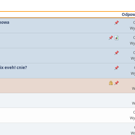
Odpow
umowa
O
Wy
O
Wy
O
Wy
ix eveh! cnie?
Wy
W
W
O
Wy
Wy