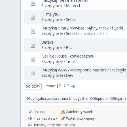
[Muzyka] The Final Frontier
Zaczęty przez
Materid
[Film]Tytuł..
Zaczęty przez
Sebal
[Muzyka] Gitary, klawisze, bębny, trąbki i fujarki...
Zaczęty przez
Scroller
1
2
3
4
Strony
Beterz
Zaczęty przez
Bila
[Seriale]House - koniec sezonu
Zaczęty przez
Tirius
[Muzyka] WBW / Microphone Masters / Freestyle /
Zaczęty przez
Dev
2
3
Strony
1
DO GÓRY
Nieoficjalna polska strona Lineage 2
Offtopics
Offtopic
►
►
Ankieta
Zamknięty wątek
Przenieś wątek
Wątek przyklejony
Tematy, które obserwujesz