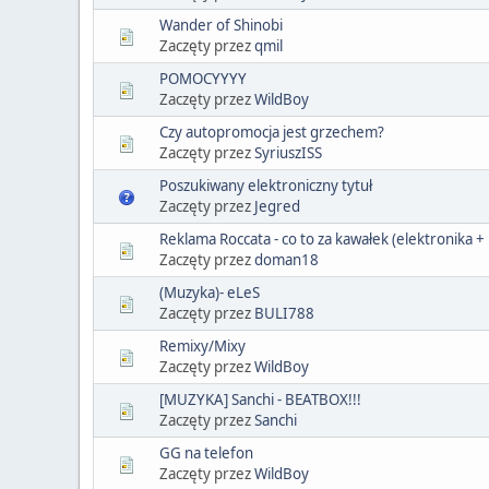
Wander of Shinobi
Zaczęty przez
qmil
POMOCYYYY
Zaczęty przez
WildBoy
Czy autopromocja jest grzechem?
Zaczęty przez
SyriuszISS
Poszukiwany elektroniczny tytuł
Zaczęty przez
Jegred
Reklama Roccata - co to za kawałek (elektronika + 
Zaczęty przez
doman18
(Muzyka)- eLeS
Zaczęty przez
BULI788
Remixy/Mixy
Zaczęty przez
WildBoy
[MUZYKA] Sanchi - BEATBOX!!!
Zaczęty przez
Sanchi
GG na telefon
Zaczęty przez
WildBoy