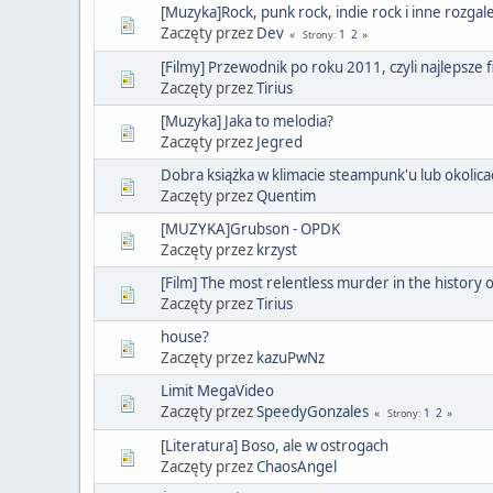
[Muzyka]Rock, punk rock, indie rock i inne rozga
Zaczęty przez
Dev
1
2
Strony
[Filmy] Przewodnik po roku 2011, czyli najlepsze 
Zaczęty przez
Tirius
[Muzyka] Jaka to melodia?
Zaczęty przez
Jegred
Dobra książka w klimacie steampunk'u lub okolica
Zaczęty przez
Quentim
[MUZYKA]Grubson - OPDK
Zaczęty przez
krzyst
[Film] The most relentless murder in the history 
Zaczęty przez
Tirius
house?
Zaczęty przez
kazuPwNz
Limit MegaVideo
Zaczęty przez
SpeedyGonzales
1
2
Strony
[Literatura] Boso, ale w ostrogach
Zaczęty przez
ChaosAngel