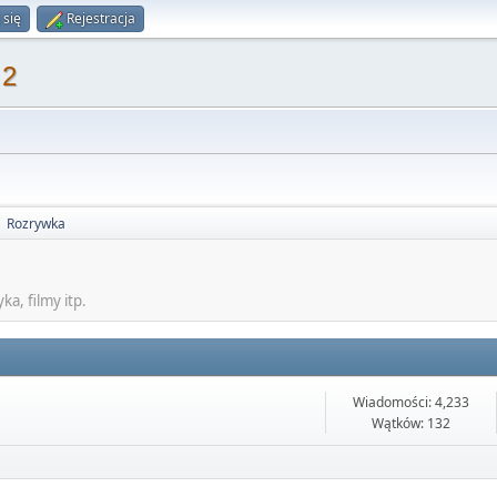
 się
Rejestracja
 2
Rozrywka
►
a, filmy itp.
Wiadomości: 4,233
Wątków: 132