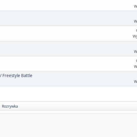
W
W
Wy
W
W
 Freestyle Battle
W
Rozrywka
►