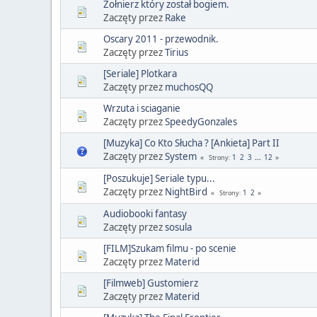
Żołnierz który został bogiem.
Zaczęty przez
Rake
Oscary 2011 - przewodnik.
Zaczęty przez
Tirius
[Seriale] Plotkara
Zaczęty przez
muchosQQ
Wrzuta i sciaganie
Zaczęty przez
SpeedyGonzales
[Muzyka] Co Kto Słucha ? [Ankieta] Part II
Zaczęty przez
System
1
2
3
...
12
Strony
[Poszukuje] Seriale typu...
Zaczęty przez
NightBird
1
2
Strony
Audiobooki fantasy
Zaczęty przez
sosula
[FILM]Szukam filmu - po scenie
Zaczęty przez
Materid
[Filmweb] Gustomierz
Zaczęty przez
Materid