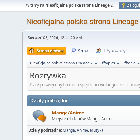
Witamy na
Nieoficjalna polska strona Lineage 2
.
Zaloguj
Nieoficjalna polska strona Lineage
Sierpień 08, 2026, 12:44:20 AM
Strona główna
Szukaj
Użytkownicy
Nieoficjalna polska strona Lineage 2
Offtopics
Offtopic
►
►
Rozrywka
Dział poświęcony formom spędzania wolnego czasu - muzyk
Działy podrzędne
Manga/Anime
Miejsce dla fanów Mangi i Anime
Działy podrzędne
Manga
Anime
Muzyka