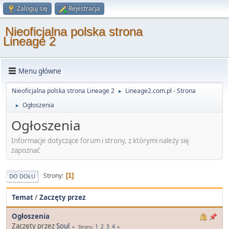
Zaloguj się
Rejestracja
Nieoficjalna polska strona
Lineage 2
Menu główne
Nieoficjalna polska strona Lineage 2
Lineage2.com.pl - Strona
►
Ogłoszenia
►
Ogłoszenia
Informacje dotyczące forum i strony, z którymi należy się
zapoznać
Strony
1
DO DOŁU
Temat
/
Zaczęty przez
Ogłoszenia
Zaczęty przez
Soul
1
2
3
4
Strony