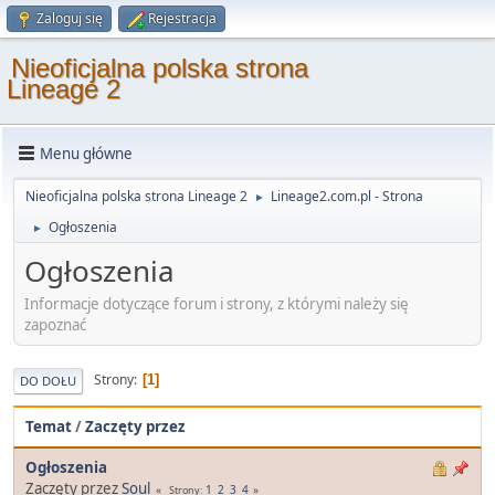
Zaloguj się
Rejestracja
Nieoficjalna polska strona
Lineage 2
Menu główne
Nieoficjalna polska strona Lineage 2
Lineage2.com.pl - Strona
►
Ogłoszenia
►
Ogłoszenia
Informacje dotyczące forum i strony, z którymi należy się
zapoznać
Strony
1
DO DOŁU
Temat
/
Zaczęty przez
Ogłoszenia
Zaczęty przez
Soul
1
2
3
4
Strony