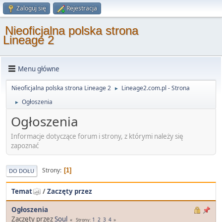
Zaloguj się
Rejestracja
Nieoficjalna polska strona
Lineage 2
Menu główne
Nieoficjalna polska strona Lineage 2
Lineage2.com.pl - Strona
►
Ogłoszenia
►
Ogłoszenia
Informacje dotyczące forum i strony, z którymi należy się
zapoznać
Strony
1
DO DOŁU
Temat
/
Zaczęty przez
Ogłoszenia
Zaczęty przez
Soul
1
2
3
4
Strony