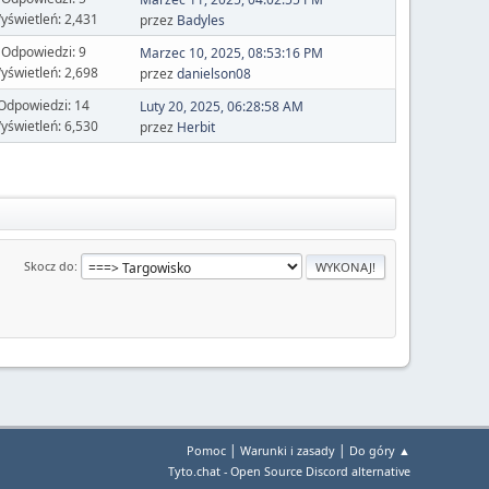
yświetleń: 2,431
przez
Badyles
Odpowiedzi: 9
Marzec 10, 2025, 08:53:16 PM
yświetleń: 2,698
przez
danielson08
Odpowiedzi: 14
Luty 20, 2025, 06:28:58 AM
yświetleń: 6,530
przez
Herbit
Skocz do
|
|
Pomoc
Warunki i zasady
Do góry ▲
Tyto.chat - Open Source Discord alternative