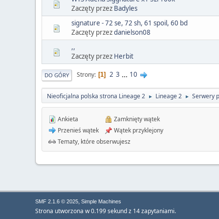
Zaczęty przez
Badyles
signature - 72 se, 72 sh, 61 spoil, 60 bd
Zaczęty przez
danielson08
,,
Zaczęty przez
Herbit
2
3
...
10
Strony
1
DO GÓRY
Nieoficjalna polska strona Lineage 2
Lineage 2
Serwery 
►
►
Ankieta
Zamknięty wątek
Przenieś wątek
Wątek przyklejony
Tematy, które obserwujesz
,
SMF 2.1.6 © 2025
Simple Machines
Strona utworzona w 0.199 sekund z 14 zapytaniami.