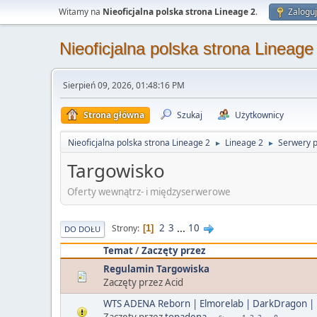
Witamy na
Nieoficjalna polska strona Lineage 2
.
Zaloguj
Nieoficjalna polska strona Lineage
Sierpień 09, 2026, 01:48:16 PM
Strona główna
Szukaj
Użytkownicy
Nieoficjalna polska strona Lineage 2
Lineage 2
Serwery 
►
►
Targowisko
Oferty wewnątrz- i międzyserwerowe
2
3
...
10
Strony
1
DO DOŁU
Temat
/
Zaczęty przez
Regulamin Targowiska
Zaczęty przez Acid
WTS ADENA Reborn | Elmorelab | DarkDragon |
Zaczęty przez
topadena