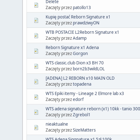
Delete
Zaczęty przez
patollo13
Kupię postać Reborn Signature x1
Zaczęty przez
prawdziwyON
WTB POSTACIE L2Reborn Signature x1
Zaczęty przez
Adamp
Reborn Signature x1 Adena
Zaczęty przez
Gorgon
WTS classic.club Dion x3 BH 70
Zaczęty przez
born2b3wildLOL
[ADENA] L2 REBORN x10 MAIN OLD
Zaczęty przez
topadena
WTS Epiki itemy - Lineage 2 Elmore lab x3
Zaczęty przez
edorf
WTS adena signature reborn (x1) 10kk - tanio 300
Zaczęty przez
Zgrebol1
nieaktualne
Zaczęty przez
SizeMatters
WTS Adena Siggnature x1 5zł 100k