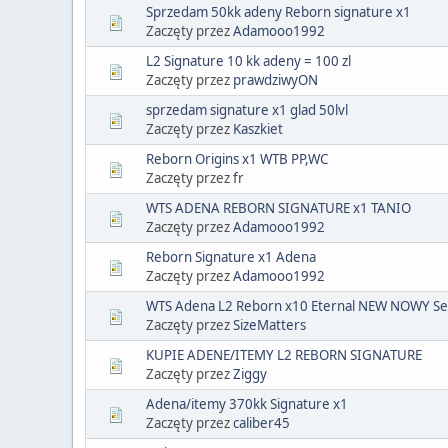
Sprzedam 50kk adeny Reborn signature x1
Zaczęty przez
Adamooo1992
L2 Signature 10 kk adeny = 100 zl
Zaczęty przez
prawdziwyON
sprzedam signature x1 glad 50lvl
Zaczęty przez
Kaszkiet
Reborn Origins x1 WTB PP,WC
Zaczęty przez
fr
WTS ADENA REBORN SIGNATURE x1 TANIO
Zaczęty przez
Adamooo1992
Reborn Signature x1 Adena
Zaczęty przez
Adamooo1992
WTS Adena L2 Reborn x10 Eternal NEW NOWY S
Zaczęty przez
SizeMatters
KUPIE ADENE/ITEMY L2 REBORN SIGNATURE
Zaczęty przez
Ziggy
Adena/itemy 370kk Signature x1
Zaczęty przez
caliber45