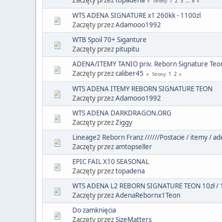
1
2
3
...
8
Strony
WTS ADENA SIGNATURE x1 260kk - 1100zl
Zaczęty przez
Adamooo1992
WTB Spoil 70+ Siganture
Zaczęty przez
pitupitu
ADENA/ITEMY TANIO priv. Reborn Signature Teo
Zaczęty przez
caliber45
1
2
Strony
WTS ADENA ITEMY REBORN SIGNATURE TEON
Zaczęty przez
Adamooo1992
WTS ADENA DARKDRAGON.ORG
Zaczęty przez
Ziggy
Lineage2 Reborn Franz //////Postacie / itemy / a
Zaczęty przez
amtopseller
EPIC FAIL X10 SEASONAL
Zaczęty przez
topadena
WTS ADENA L2 REBORN SIGNATURE TEON 10zł / 
Zaczęty przez
AdenaRebornx1Teon
Do zamknięcia
Zaczęty przez
SizeMatters