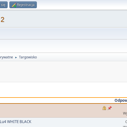
 się
Rejestracja
 2
prywatne
Targowisko
►
Odpow
Wy
 Lu4 WHITE BLACK
O