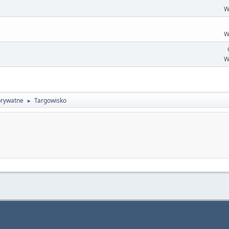
W
W
W
prywatne
Targowisko
►