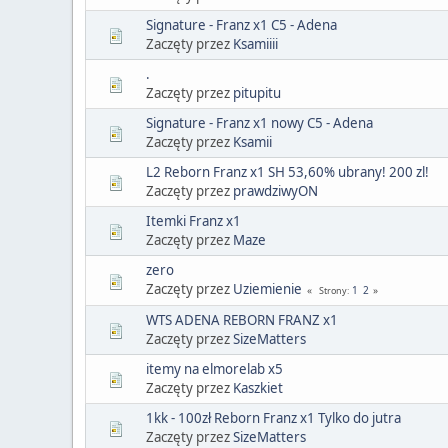
Signature - Franz x1 C5 - Adena
Zaczęty przez
Ksamiiii
.
Zaczęty przez
pitupitu
Signature - Franz x1 nowy C5 - Adena
Zaczęty przez
Ksamii
L2 Reborn Franz x1 SH 53,60% ubrany! 200 zl!
Zaczęty przez
prawdziwyON
Itemki Franz x1
Zaczęty przez
Maze
zero
Zaczęty przez
Uziemienie
1
2
Strony
WTS ADENA REBORN FRANZ x1
Zaczęty przez
SizeMatters
itemy na elmorelab x5
Zaczęty przez
Kaszkiet
1kk - 100zł Reborn Franz x1 Tylko do jutra
Zaczęty przez
SizeMatters