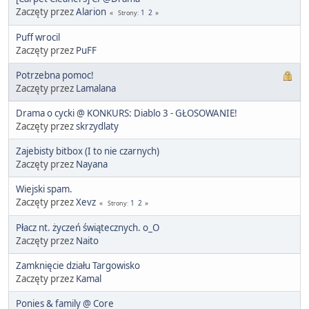
Zaczęty przez
Alarion
1
2
Strony
Puff wrocil
Zaczęty przez
PuFF
Potrzebna pomoc!
Zaczęty przez
Lamalana
Drama o cycki @ KONKURS: Diablo 3 - GŁOSOWANIE!
Zaczęty przez
skrzydlaty
Zajebisty bitbox (I to nie czarnych)
Zaczęty przez
Nayana
Wiejski spam.
Zaczęty przez
Xevz
1
2
Strony
Płacz nt. życzeń świątecznych. o_O
Zaczęty przez
Naito
Zamknięcie działu Targowisko
Zaczęty przez
Kamal
Ponies & family @ Core