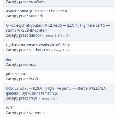
Zaczęty przez
AsmWalker
Avatar drama @ Lineage 2 Phenomen
Zaczęty przez
MastJedi
O kobiecych atrybutach @ L2.ws x5 --- [L2OFF] High Five part 5 ----
start 9 WRZEŚNIA (piątek)
Zaczęty przez
dualbox
1
2
3
...
5
Strony
Dyskusja na temat siłowni/ćwiczeń/diety.
Zaczęty przez
SanchoPansa
1
2
Strony
ifon
Zaczęty przez
micz
Jaka to nuta?
Zaczęty przez
P4CZU
Odp: L2.ws x5 --- [L2OFF] High Five part 5 ---- start 9 WRZEŚNIA
(piątek) | Dyskusja na temat f2p,
Zaczęty przez
Treys
1
2
Strony
WTF?
Zaczęty przez
Nervoson