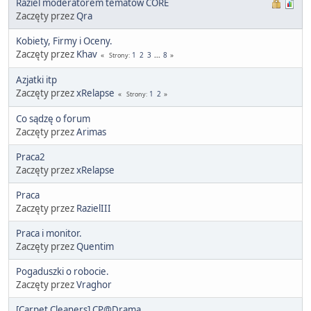
Raziel moderatorem tematów CORE
Zaczęty przez
Qra
Kobiety, Firmy i Oceny.
Zaczęty przez
Khav
1
2
3
...
8
Strony
Azjatki itp
Zaczęty przez
xRelapse
1
2
Strony
Co sądzę o forum
Zaczęty przez
Arimas
Praca2
Zaczęty przez
xRelapse
Praca
Zaczęty przez
RazielIII
Praca i monitor.
Zaczęty przez
Quentim
Pogaduszki o robocie.
Zaczęty przez
Vraghor
[Carpet Cleaners] CP@Drama