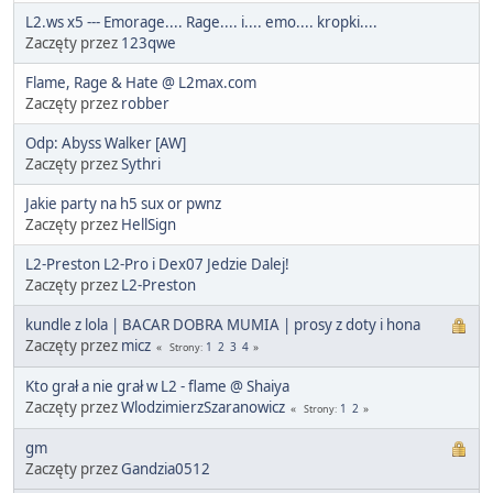
L2.ws x5 --- Emorage.... Rage.... i.... emo.... kropki....
Zaczęty przez
123qwe
Flame, Rage & Hate @ L2max.com
Zaczęty przez
robber
Odp: Abyss Walker [AW]
Zaczęty przez
Sythri
Jakie party na h5 sux or pwnz
Zaczęty przez
HellSign
L2-Preston L2-Pro i Dex07 Jedzie Dalej!
Zaczęty przez
L2-Preston
kundle z lola | BACAR DOBRA MUMIA | prosy z doty i hona
Zaczęty przez
micz
1
2
3
4
Strony
Kto grał a nie grał w L2 - flame @ Shaiya
Zaczęty przez
WlodzimierzSzaranowicz
1
2
Strony
gm
Zaczęty przez
Gandzia0512