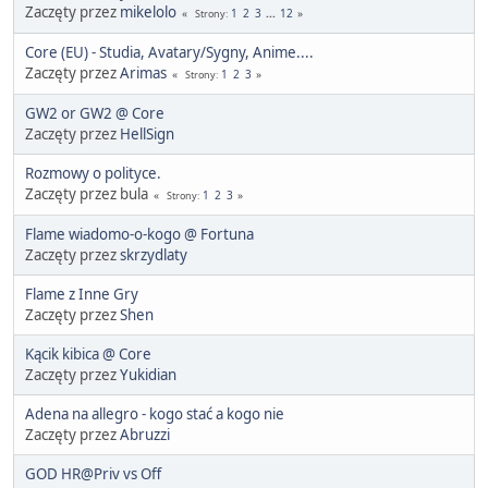
Zaczęty przez
mikelolo
1
2
3
...
12
Strony
Core (EU) - Studia, Avatary/Sygny, Anime....
Zaczęty przez
Arimas
1
2
3
Strony
GW2 or GW2 @ Core
Zaczęty przez
HellSign
Rozmowy o polityce.
Zaczęty przez bula
1
2
3
Strony
Flame wiadomo-o-kogo @ Fortuna
Zaczęty przez
skrzydlaty
Flame z Inne Gry
Zaczęty przez
Shen
Kącik kibica @ Core
Zaczęty przez
Yukidian
Adena na allegro - kogo stać a kogo nie
Zaczęty przez
Abruzzi
GOD HR@Priv vs Off