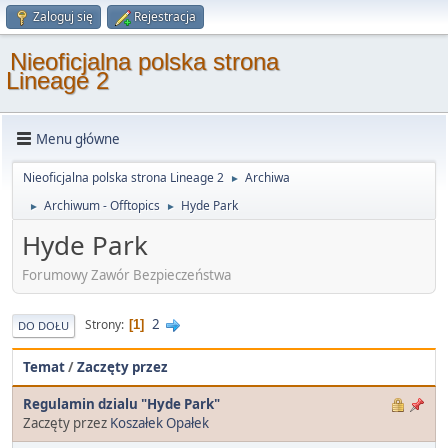
Zaloguj się
Rejestracja
Nieoficjalna polska strona
Lineage 2
Menu główne
Nieoficjalna polska strona Lineage 2
Archiwa
►
Archiwum - Offtopics
Hyde Park
►
►
Hyde Park
Forumowy Zawór Bezpieczeństwa
2
Strony
1
DO DOŁU
Temat
/
Zaczęty przez
Regulamin dzialu "Hyde Park"
Zaczęty przez
Koszałek Opałek