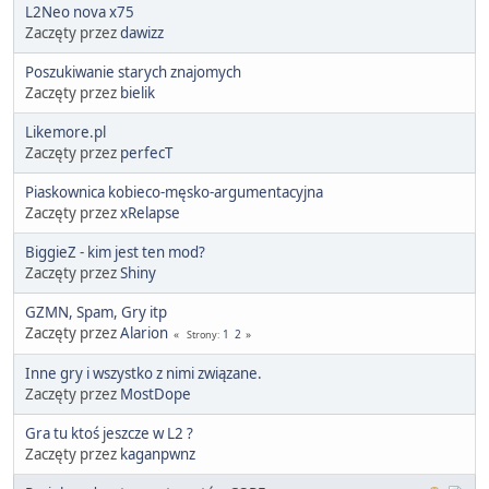
L2Neo nova x75
Zaczęty przez
dawizz
Poszukiwanie starych znajomych
Zaczęty przez
bielik
Likemore.pl
Zaczęty przez
perfecT
Piaskownica kobieco-męsko-argumentacyjna
Zaczęty przez
xRelapse
BiggieZ - kim jest ten mod?
Zaczęty przez
Shiny
GZMN, Spam, Gry itp
Zaczęty przez
Alarion
1
2
Strony
Inne gry i wszystko z nimi związane.
Zaczęty przez
MostDope
Gra tu ktoś jeszcze w L2 ?
Zaczęty przez
kaganpwnz