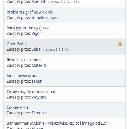
Zaczęty przez
Asenath
1
2
3
...
13
Strony
Problem z grafika w aionie
Zaczęty przez
tomektarnawa
Parę pytań - nowy gracz
Zaczęty przez
Vigor
Open Beta!
Zaczęty przez
Sebal
1
2
3
4
Strony
Ilosc char na koncie
Zaczęty przez
Materid
Aion - nowy gracz
Zaczęty przez
seken
Cyżby rosyjski official aiona?
Zaczęty przez
Woytass
Cd-Key Aion
Zaczęty przez
Elenestir
Banhammer w Aionie - Pokazówka, czy coś innego od L2?
Zaczęty przez
Alarion