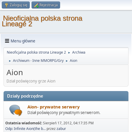
Zaloguj się
Rejestracja
Nieoficjalna polska strona
Lineage 2
Menu główne
Nieoficjalna polska strona Lineage 2
Archiwa
►
Archiwum - Inne MMORPG/Gry
Aion
►
►
Aion
Dział poświęcony grze Aion
Działy podrzędne
Aion- prywatne serwery
Dział poświęcony prywatnym serwerom.
Ostatnia wiadomość:
Sierpień 17, 2012, 04:17:35 PM
Odp: Infinite Aion(the b...
przez
zabur