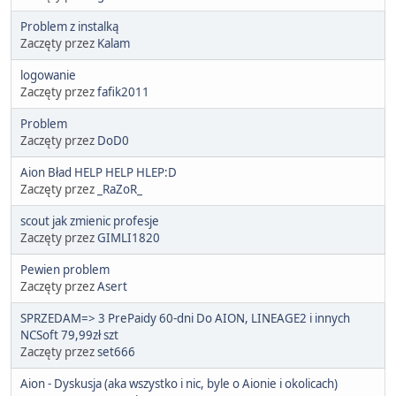
Problem z instalką
Zaczęty przez
Kalam
logowanie
Zaczęty przez
fafik2011
Problem
Zaczęty przez
DoD0
Aion Bład HELP HELP HLEP:D
Zaczęty przez
_RaZoR_
scout jak zmienic profesje
Zaczęty przez
GIMLI1820
Pewien problem
Zaczęty przez
Asert
SPRZEDAM=> 3 PrePaidy 60-dni Do AION, LINEAGE2 i innych
NCSoft 79,99zł szt
Zaczęty przez
set666
Aion - Dyskusja (aka wszystko i nic, byle o Aionie i okolicach)