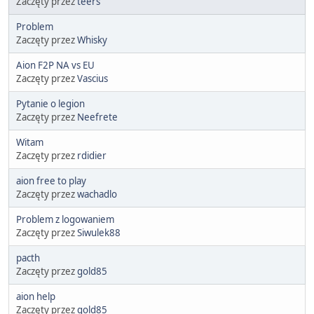
Zaczęty przez
teers
Problem
Zaczęty przez
Whisky
Aion F2P NA vs EU
Zaczęty przez
Vascius
Pytanie o legion
Zaczęty przez
Neefrete
Witam
Zaczęty przez
rdidier
aion free to play
Zaczęty przez
wachadlo
Problem z logowaniem
Zaczęty przez
Siwulek88
pacth
Zaczęty przez
gold85
aion help
Zaczęty przez
gold85