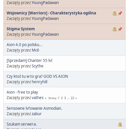
Zaczęty przez
YoungPadawan
Wojownicy [Warriors] - Charakterystyka ogólna
Zaczęty przez
YoungPadawan
Stigma System
Zaczęty przez
YoungPadawan
Aion 4.0 po polsku...
Zaczęty przez
Mc6
[Sprzedam] Chanter 55 lvl
Zaczęty przez
Scythe
Czy ktoś tu w to gra? GOD VS AION
Zaczęty przez
henryhill
Aion - free to play
Zaczęty przez
vathes
1
2
3
...
22
Strony
Sensowne lvl'owanie Asmodian.
Zaczęty przez
zabur
Szukam serwera.