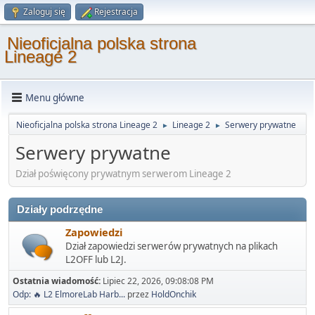
Zaloguj się
Rejestracja
Nieoficjalna polska strona
Lineage 2
Menu główne
Nieoficjalna polska strona Lineage 2
Lineage 2
Serwery prywatne
►
►
Serwery prywatne
Dział poświęcony prywatnym serwerom Lineage 2
Działy podrzędne
Zapowiedzi
Dział zapowiedzi serwerów prywatnych na plikach
L2OFF lub L2J.
Ostatnia wiadomość:
Lipiec 22, 2026, 09:08:08 PM
Odp: 🔥 L2 ElmoreLab Harb...
przez
HoldOnchik