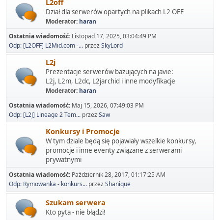
L2off
Dział dla serwerów opartych na plikach L2 OFF
Moderator:
haran
Ostatnia wiadomość:
Listopad 17, 2025, 03:04:49 PM
Odp: [L2OFF] L2Mid.com -...
przez
SkyLord
L2j
Prezentacje serwerów bazujących na javie:
L2j, L2m, L2dc, L2jarchid i inne modyfikacje
Moderator:
haran
Ostatnia wiadomość:
Maj 15, 2026, 07:49:03 PM
Odp: [L2J] Lineage 2 Tem...
przez
Saw
Konkursy i Promocje
W tym dziale będą się pojawiały wszelkie konkursy,
promocje i inne eventy związane z serwerami
prywatnymi
Ostatnia wiadomość:
Październik 28, 2017, 01:17:25 AM
Odp: Rymowanka - konkurs...
przez
Shanique
Szukam serwera
Kto pyta - nie błądzi!