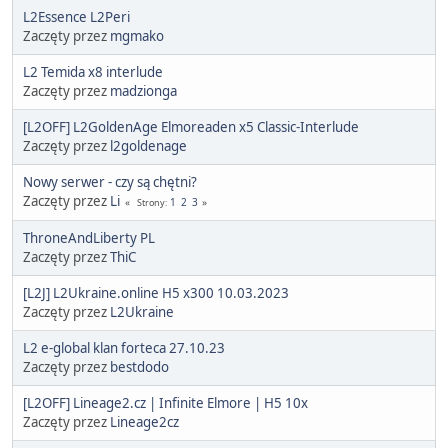
L2Essence L2Peri
Zaczęty przez
mgmako
L2 Temida x8 interlude
Zaczęty przez
madzionga
[L2OFF] L2GoldenAge Elmoreaden x5 Classic-Interlude
Zaczęty przez
l2goldenage
Nowy serwer - czy są chętni?
Zaczęty przez
Li
1
2
3
Strony
ThroneAndLiberty PL
Zaczęty przez
ThiC
[L2J] L2Ukraine.online H5 x300 10.03.2023
Zaczęty przez
L2Ukraine
L2 e-global klan forteca 27.10.23
Zaczęty przez
bestdodo
[L2OFF] Lineage2.cz | Infinite Elmore | H5 10x
Zaczęty przez
Lineage2cz