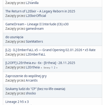
Zaczęty przez
L2Vanilla
The Return of L2Elixir – A Legacy Reborn in 2025
Zaczęty przez
L2ElixirOfficial
GameDream – Lineage II Interlude (C6) x30
Zaczęty przez
gamedream
do usunięcia
Zaczęty przez
SizeMatters
[L2J - IL] EmberFaLL x5 — Grand Opening 02.01.2026 • x5 Rate
Zaczęty przez
L2EmberFaLL
[L2OFF] L2Ertheia.eu - 6x - [Ertheia] - 28.11.2025
Zaczęty przez
L2Ertheia
1
2
Strony
Zaproszenie do wspólnej gry
Zaczęty przez
Arcan0s
Szukamy ludzi do "CP" (bez no-life-owania)
Zaczęty przez
shocko
Lineage 2 h5 x 3