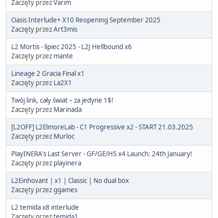
Zaczęty przez
Varim
Oasis Interlude+ X10 Reopening September 2025
Zaczęty przez
Art3mis
L2 Mortis - lipiec 2025 - L2J Hellbound x6
Zaczęty przez
mante
Lineage 2 Gracia Final x1
Zaczęty przez
La2X1
Twój link, cały świat – za jedyne 1$!
Zaczęty przez
Marinada
[L2OFF] L2ElmoreLab - C1 Progressive x2 - START 21.03.2025
Zaczęty przez
Murloc
PlayINERA's Last Server - GF/GE/H5 x4 Launch: 24th January!
Zaczęty przez
playinera
L2Einhovant | x1 | Classic | No dual box
Zaczęty przez
ggames
L2 temida x8 interlude
Zaczęty przez
temida1