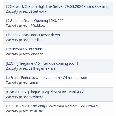
L2Getwork Custom High Five Server 29.03.2024 Grand Opening
Zaczęty przez
L2Getwork
L2Gold.eu Grand Opening 15/3/2024
Zaczęty przez
L2Gold.eu
Lineage2 praca dodatkowa/ driver
Zaczęty przez
Janosiku
L2Custom C6 Interlude
Zaczęty przez
wongerlt
[L2OFF]Thegame x15 interlude coming soon !
Zaczęty przez
L2ThegamePrive
La Era de Einhasad x1 - przechodzi z C4 na interlude
Zaczęty przez
camar
[Gracia Final/Epilogue] [L2J] PlayINERA - Vanilla x7
Zaczęty przez
playinera
L2 REBORN x 1 Zamienię / Sprzedam Necro full eq /TYRANT
Zaczęty przez
DzikiDzik