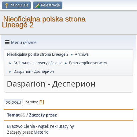
Zaloguj się
Rejestracja
Nieoficjalna polska strona
Lineage 2
Menu główne
Nieoficjalna polska strona Lineage 2
Archiwa
►
Archiwum - serwery oficjalne
Poszczególne serwery
►
►
Dasparion - Десперион
►
Dasparion - Десперион
Strony
1
DO DOŁU
Temat
/
Zaczęty przez
Bractwo Cienia - wątek rekrutacyjny
Zaczęty przez
Materid