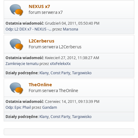
NEXUS x7
forum serwera x7
Ostatnia wiadomość:
Grudzień 04, 2011, 05:50:40 PM
Odp: L2 DEX x7 - NEXUS -...
przez
Marsona
L2Cerberus
Forum serwera L2Cerberus
Ostatnia wiadomość:
Kwiecień 27, 2012, 11:38:27 AM
Zamknięcie tematu
przez
xXxFelekxXx
Działy podrzędne
Klany
Const Party
Targowisko
TheOnline
Forum serwera TheOnline
Ostatnia wiadomość:
Czerwiec 14, 2011, 09:13:39 PM
Odp: Epic Phail
przez
Gandam
Działy podrzędne
Klany
Const Party
Targowisko