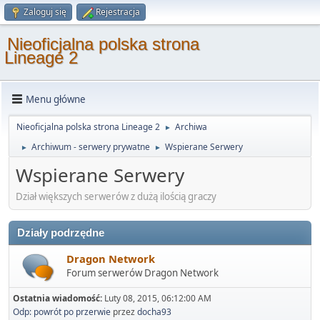
Zaloguj się
Rejestracja
Nieoficjalna polska strona
Lineage 2
Menu główne
Nieoficjalna polska strona Lineage 2
Archiwa
►
Archiwum - serwery prywatne
Wspierane Serwery
►
►
Wspierane Serwery
Dział większych serwerów z dużą ilością graczy
Działy podrzędne
Dragon Network
Forum serwerów Dragon Network
Ostatnia wiadomość:
Luty 08, 2015, 06:12:00 AM
Odp: powrót po przerwie
przez
docha93