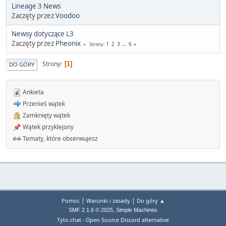
Lineage 3 News
Zaczęty przez
Voodoo
Newsy dotyczące L3
Zaczęty przez
Pheonix
1
2
3
...
6
Strony
Strony
1
DO GÓRY
Ankieta
Przenieś wątek
Zamknięty wątek
Wątek przyklejony
Tematy, które obserwujesz
|
|
Pomoc
Warunki i zasady
Do góry ▲
,
SMF 2.1.6 © 2025
Simple Machines
Tyto.chat - Open Source Discord alternative