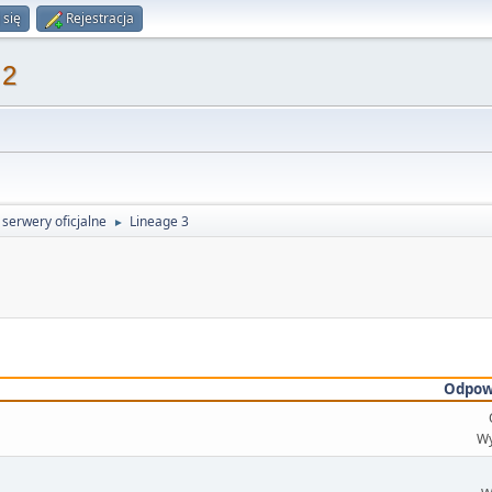
 się
Rejestracja
 2
serwery oficjalne
Lineage 3
►
Odpow
Wy