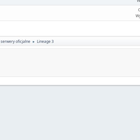
W
O
Wy
serwery oficjalne
Lineage 3
►