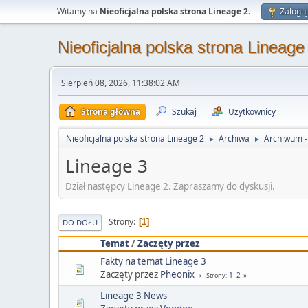
Witamy na
Nieoficjalna polska strona Lineage 2
.
Zaloguj
Nieoficjalna polska strona Lineage
Sierpień 08, 2026, 11:38:02 AM
Strona główna
Szukaj
Użytkownicy
Nieoficjalna polska strona Lineage 2
Archiwa
Archiwum - 
►
►
Lineage 3
Dział następcy Lineage 2. Zapraszamy do dyskusji.
Strony
1
DO DOŁU
Temat
/
Zaczęty przez
Fakty na temat Lineage 3
Zaczęty przez
Pheonix
1
2
Strony
Lineage 3 News