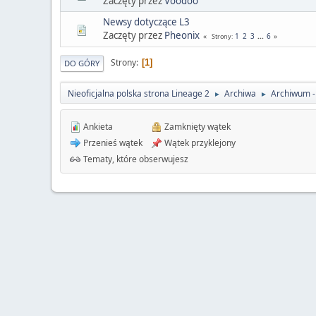
Zaczęty przez
Voodoo
Newsy dotyczące L3
Zaczęty przez
Pheonix
1
2
3
...
6
Strony
Strony
1
DO GÓRY
Nieoficjalna polska strona Lineage 2
Archiwa
Archiwum - 
►
►
Ankieta
Zamknięty wątek
Przenieś wątek
Wątek przyklejony
Tematy, które obserwujesz