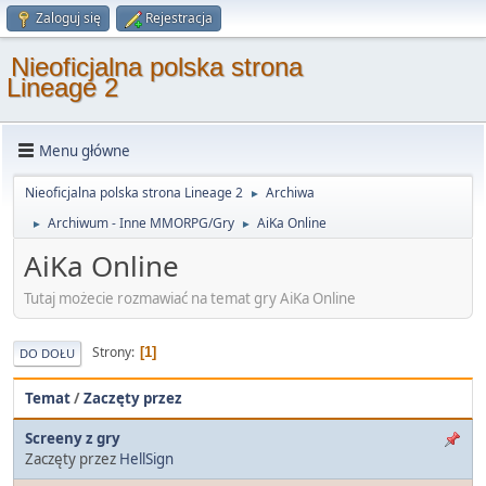
Zaloguj się
Rejestracja
Nieoficjalna polska strona
Lineage 2
Menu główne
Nieoficjalna polska strona Lineage 2
Archiwa
►
Archiwum - Inne MMORPG/Gry
AiKa Online
►
►
AiKa Online
Tutaj możecie rozmawiać na temat gry AiKa Online
Strony
1
DO DOŁU
Temat
/
Zaczęty przez
Screeny z gry
Zaczęty przez
HellSign