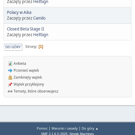
Zaczęty przez
HellSign
Polacy w Aika
Zaczęty przez
Camilo
Closed Beta Stage II
Zaczęty przez
HellSign
Strony
1
DO GÓRY
Ankieta
Przenieś wątek
Zamknięty wątek
Wątek przyklejony
Tematy, które obserwujesz
|
|
Pomoc
Warunki i zasady
Do góry ▲
,
SMF 2.1.6 © 2025
Simple Machines