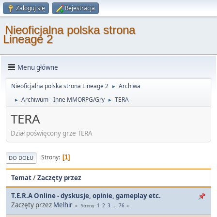
Zaloguj się
Rejestracja
Nieoficjalna polska strona
Lineage 2
Menu główne
Nieoficjalna polska strona Lineage 2
Archiwa
►
Archiwum - Inne MMORPG/Gry
TERA
►
►
TERA
Dział poświęcony grze TERA
Strony
1
DO DOŁU
Temat
/
Zaczęty przez
T.E.R.A Online - dyskusje, opinie, gameplay etc.
Zaczęty przez
Melhir
1
2
3
...
76
Strony