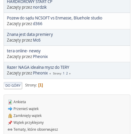
HARDKOROWY START CP
Zaczęty przez
nordzik
Pozew do sądu NCSOFT vs Enmasse, Bluehole studio
Zaczęty przez
d366
Znana jest data premiery
Zaczęty przez
Mc6
tera online- newsy
Zaczęty przez
Pheonix
Razer NAGA idealna mysz do TERY
Zaczęty przez
Pheonix
1
2
Strony
Strony
1
DO GÓRY
Ankieta
Przenieś wątek
Zamknięty wątek
Wątek przyklejony
Tematy, które obserwujesz