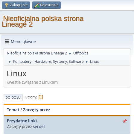
Zaloguj się
Rejestracja
Nieoficjalna polska strona
Lineage 2
Menu główne
Nieoficjalna polska strona Lineage 2
Offtopics
►
Komputery - Hardware, Systemy, Software
Linux
►
►
Linux
Kwestie związane z Linuxem
Strony
1
DO DOŁU
Temat
/
Zaczęty przez
Przydatne linki.
Zaczęty przez
serdel