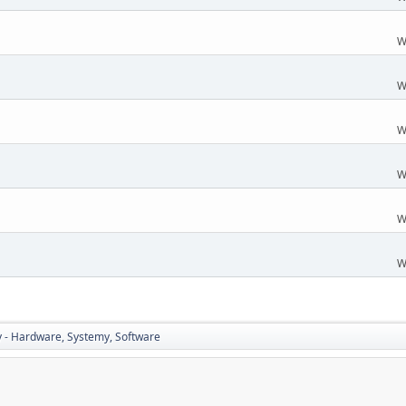
W
W
W
W
W
W
 - Hardware, Systemy, Software