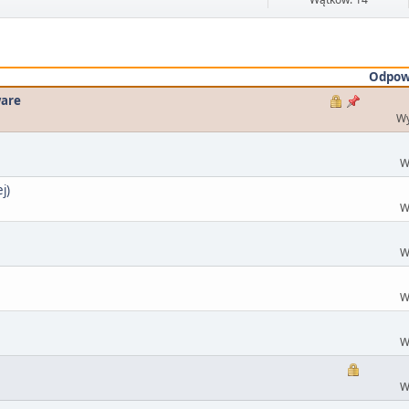
Odpow
ware
Wy
W
j)
W
W
W
W
W