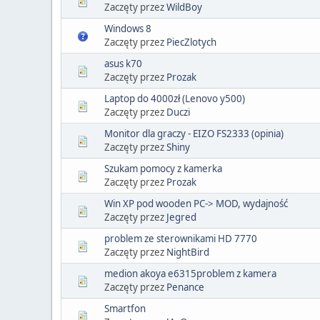
Zaczęty przez
WildBoy
Windows 8
Zaczęty przez
PiecZlotych
asus k70
Zaczęty przez
Prozak
Laptop do 4000zł (Lenovo y500)
Zaczęty przez
Duczi
Monitor dla graczy - EIZO FS2333 (opinia)
Zaczęty przez
Shiny
Szukam pomocy z kamerka
Zaczęty przez
Prozak
Win XP pod wooden PC-> MOD, wydajność
Zaczęty przez
Jegred
problem ze sterownikami HD 7770
Zaczęty przez
NightBird
medion akoya e6315problem z kamera
Zaczęty przez
Penance
Smartfon