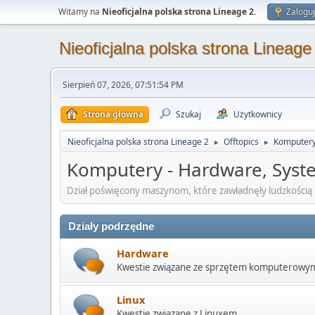
Witamy na
Nieoficjalna polska strona Lineage 2
.
Zaloguj
Nieoficjalna polska strona Lineage
Sierpień 07, 2026, 07:51:54 PM
Strona główna
Szukaj
Użytkownicy
Nieoficjalna polska strona Lineage 2
Offtopics
Komputery
►
►
Komputery - Hardware, Syst
Dział poświęcony maszynom, które zawładnęły ludzkością
Działy podrzędne
Hardware
Kwestie związane ze sprzętem komputerowym
Linux
Kwestie związane z Linuxem