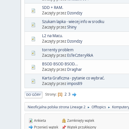
SDD + RAM.
Zaczęty przez
Dzondzy
Szukam lapka - wiecej info w srodku
Zaczęty przez
Shiny
L2 na Macu.
Zaczęty przez
Dzondzy
torrenty problem
Zaczęty przez
EsTeCzteryRkA
BSOD BSOD BSOD...
Zaczęty przez
Draghar
Karta Graficzna - pytanie co wybrać.
Zaczęty przez
impos89
2
3
Strony
1
DO GÓRY
Nieoficjalna polska strona Lineage 2
Offtopics
Komputery
►
►
Ankieta
Zamknięty wątek
Przenieś wątek
Wątek przyklejony