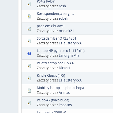
PS4 2 PADY
Zaczęty przez
rosh
Korespondencja seryjna
Zaczęty przez
sobek
problem z huawei
Zaczęty przez
maniek21
Sprzedam BenQ XL2420T
Zaczęty przez
EsTeCzteryRkA
Laptop HP pytanie o f1-f12 (fn)
Zaczęty przez
LandrynaMrr
PC'et/Laptop pod L2/AA
Zaczęty przez
Dickert
Kindle Classic (4/5)
Zaczęty przez
EsTeCzteryRkA
Mobilny laptop do photoshopa
Zaczęty przez
Arimas
PC do 4k (tylko buda)
Zaczęty przez
impos89
Laptop (ok 2500 zł)