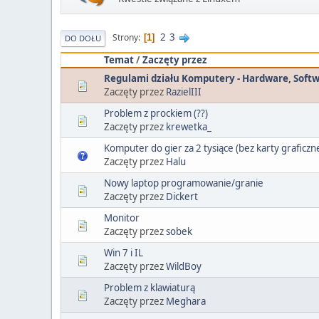
2
3
Strony
1
DO DOŁU
Temat
/
Zaczęty przez
Regulami działu Komputery - Hardware, Soft
Zaczęty przez
RazielIII
Problem z prockiem (??)
Zaczęty przez
krewetka_
Komputer do gier za 2 tysiące (bez karty graficzne
Zaczęty przez
Halu
Nowy laptop programowanie/granie
Zaczęty przez
Dickert
Monitor
Zaczęty przez
sobek
Win 7 i IL
Zaczęty przez
WildBoy
Problem z klawiaturą
Zaczęty przez
Meghara