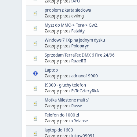
Zaczęty przez
!ArO
problem z karta sieciowa
Zaczęty przez evilmg
Mysz do MMO-> Tera-> Gw2.
Zaczęty przez
Fatality
Windows 7 i Xp na jednym dysku
Zaczęty przez
Polopiryn
Sprzedam TerraTec DMX 6 Fire 24/96
Zaczęty przez
RazielIII
Laptop
Zaczęty przez
adriano19900
I9300 - głuchy telefon
Zaczęty przez
EsTeCzteryRkA
Motka Milestone muli :/
Zaczęty przez
Russe
Telefon do 1000 zł
Zaczęty przez
xRelapse
laptop do 1600
Zaczęty przez
lukasz09091