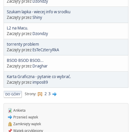
Zaczęty przez
Dzondzy
Szukam lapka - wiecej info w srodku
Zaczęty przez
Shiny
L2 na Macu.
Zaczęty przez
Dzondzy
torrenty problem
Zaczęty przez
EsTeCzteryRkA
BSOD BSOD BSOD...
Zaczęty przez
Draghar
Karta Graficzna - pytanie co wybrać.
Zaczęty przez
impos89
2
3
Strony
1
DO GÓRY
Ankieta
Przenieś wątek
Zamknięty wątek
Wątek przyklejony