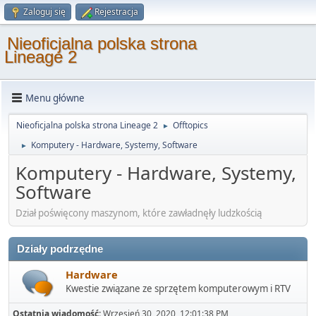
Zaloguj się
Rejestracja
Nieoficjalna polska strona
Lineage 2
Menu główne
Nieoficjalna polska strona Lineage 2
Offtopics
►
Komputery - Hardware, Systemy, Software
►
Komputery - Hardware, Systemy,
Software
Dział poświęcony maszynom, które zawładnęły ludzkością
Działy podrzędne
Hardware
Kwestie związane ze sprzętem komputerowym i RTV
Ostatnia wiadomość:
Wrzesień 30, 2020, 12:01:38 PM