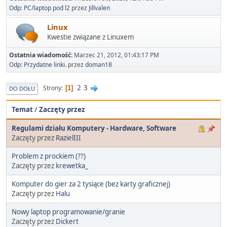
Odp: PC/laptop pod l2
przez
Jillvalen
Linux
Kwestie związane z Linuxem
Ostatnia wiadomość:
Marzec 21, 2012, 01:43:17 PM
Odp: Przydatne linki.
przez
doman18
2
3
Strony
1
DO DOŁU
Temat
/
Zaczęty przez
Regulami działu Komputery - Hardware, Software
Zaczęty przez
RazielIII
Problem z prockiem (??)
Zaczęty przez
krewetka_
Komputer do gier za 2 tysiące (bez karty graficznej)
Zaczęty przez
Halu
Nowy laptop programowanie/granie
Zaczęty przez
Dickert