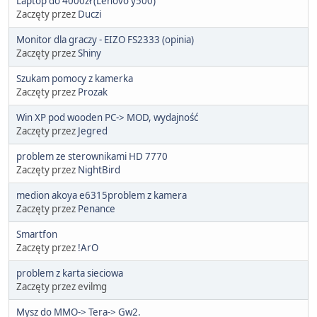
Laptop do 4000zł (Lenovo y500)
Zaczęty przez
Duczi
Monitor dla graczy - EIZO FS2333 (opinia)
Zaczęty przez
Shiny
Szukam pomocy z kamerka
Zaczęty przez
Prozak
Win XP pod wooden PC-> MOD, wydajność
Zaczęty przez
Jegred
problem ze sterownikami HD 7770
Zaczęty przez
NightBird
medion akoya e6315problem z kamera
Zaczęty przez
Penance
Smartfon
Zaczęty przez
!ArO
problem z karta sieciowa
Zaczęty przez evilmg
Mysz do MMO-> Tera-> Gw2.