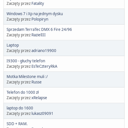
Zaczęty przez
Fatality
Windows 7 i Xp na jednym dysku
Zaczęty przez
Polopiryn
Sprzedam TerraTec DMX 6 Fire 24/96
Zaczęty przez
RazielIII
Laptop
Zaczęty przez
adriano19900
I9300 - głuchy telefon
Zaczęty przez
EsTeCzteryRkA
Motka Milestone muli :/
Zaczęty przez
Russe
Telefon do 1000 zł
Zaczęty przez
xRelapse
laptop do 1600
Zaczęty przez
lukasz09091
SDD + RAM.