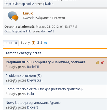
Odp: PC/laptop pod l2
przez
Jillvalen
Linux
Kwestie związane z Linuxem
Ostatnia wiadomość:
Marzec 21, 2012, 01:43:17 PM
Odp: Przydatne linki.
przez
doman18
2
3
Strony
1
DO DOŁU
Temat
/
Zaczęty przez
Regulami działu Komputery - Hardware, Software
Zaczęty przez
RazielIII
Problem z prockiem (??)
Zaczęty przez
krewetka_
Komputer do gier za 2 tysiące (bez karty graficznej)
Zaczęty przez
Halu
Nowy laptop programowanie/granie
Zaczęty przez
Dickert