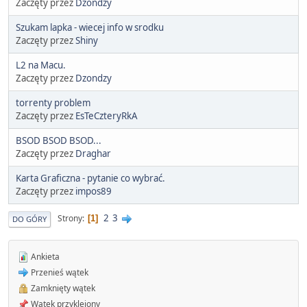
Zaczęty przez
Dzondzy
Szukam lapka - wiecej info w srodku
Zaczęty przez
Shiny
L2 na Macu.
Zaczęty przez
Dzondzy
torrenty problem
Zaczęty przez
EsTeCzteryRkA
BSOD BSOD BSOD...
Zaczęty przez
Draghar
Karta Graficzna - pytanie co wybrać.
Zaczęty przez
impos89
2
3
Strony
1
DO GÓRY
Ankieta
Przenieś wątek
Zamknięty wątek
Wątek przyklejony