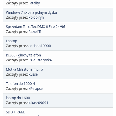
Zaczęty przez
Fatality
Windows 7 i Xp na jednym dysku
Zaczęty przez
Polopiryn
Sprzedam TerraTec DMX 6 Fire 24/96
Zaczęty przez
RazielIII
Laptop
Zaczęty przez
adriano19900
I9300 - głuchy telefon
Zaczęty przez
EsTeCzteryRkA
Motka Milestone muli :/
Zaczęty przez
Russe
Telefon do 1000 zł
Zaczęty przez
xRelapse
laptop do 1600
Zaczęty przez
lukasz09091
SDD + RAM.