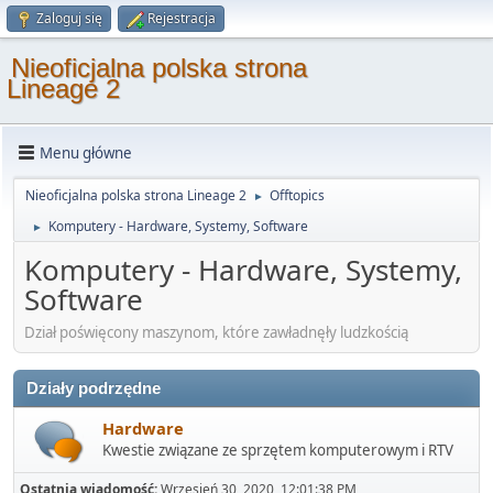
Zaloguj się
Rejestracja
Nieoficjalna polska strona
Lineage 2
Menu główne
Nieoficjalna polska strona Lineage 2
Offtopics
►
Komputery - Hardware, Systemy, Software
►
Komputery - Hardware, Systemy,
Software
Dział poświęcony maszynom, które zawładnęły ludzkością
Działy podrzędne
Hardware
Kwestie związane ze sprzętem komputerowym i RTV
Ostatnia wiadomość:
Wrzesień 30, 2020, 12:01:38 PM