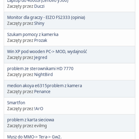
Laptop do 4000zł (Lenovo y500)
Zaczęty przez
Duczi
Monitor dla graczy - EIZO FS2333 (opinia)
Zaczęty przez
Shiny
Szukam pomocy z kamerka
Zaczęty przez
Prozak
Win XP pod wooden PC-> MOD, wydajność
Zaczęty przez
Jegred
problem ze sterownikami HD 7770
Zaczęty przez
NightBird
medion akoya e6315problem z kamera
Zaczęty przez
Penance
Smartfon
Zaczęty przez
!ArO
problem z karta sieciowa
Zaczęty przez evilmg
Mysz do MMO-> Tera-> Gw2.