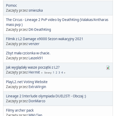
Pomoc
Zaczęty przez
smieszka
The Circus - Lineage 2 PvP video by DeathKing (Valakas/Antharas
mass pvp )
Zaczęty przez
DK-DeathKing
Filmik z L2 Damage x9000 Sezon wakacyjny 2021
Zaczęty przez
venzer
Zbyt mała czcionka w chacie.
Zaczęty przez
Laszek91
Jak wyglądały wasze początki z L2?
Zaczęty przez
Hermit
1
2
3
4
Strony
PlayL2.net Voting Website
Zaczęty przez
ExtraVirgin
Lineage 2 Interlude olympiada DUELIST! - Obczaj :)
Zaczęty przez
DonMarco
Filmy archer pack
Zaczęty przez
MM Clan