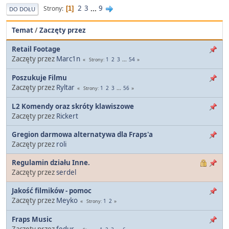
2
3
...
9
Strony
1
DO DOŁU
Temat
/
Zaczęty przez
Retail Footage
Zaczęty przez
Marc1n
1
2
3
...
54
Strony
Poszukuje Filmu
Zaczęty przez
Ryltar
1
2
3
...
56
Strony
L2 Komendy oraz skróty klawiszowe
Zaczęty przez
Rickert
Gregion darmowa alternatywa dla Fraps'a
Zaczęty przez
roli
Regulamin działu Inne.
Zaczęty przez
serdel
Jakość filmików - pomoc
Zaczęty przez
Meyko
1
2
Strony
Fraps Music
Zaczęty przez
fedur