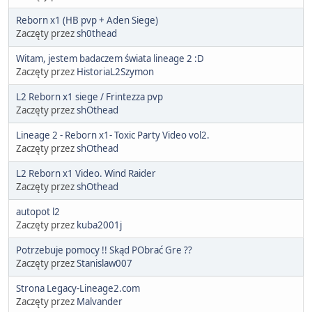
Reborn x1 (HB pvp + Aden Siege)
Zaczęty przez
sh0thead
Witam, jestem badaczem świata lineage 2 :D
Zaczęty przez
HistoriaL2Szymon
L2 Reborn x1 siege / Frintezza pvp
Zaczęty przez
shOthead
Lineage 2 - Reborn x1- Toxic Party Video vol2.
Zaczęty przez
shOthead
L2 Reborn x1 Video. Wind Raider
Zaczęty przez
shOthead
autopot l2
Zaczęty przez
kuba2001j
Potrzebuje pomocy !! Skąd PObrać Gre ??
Zaczęty przez
Stanislaw007
Strona Legacy-Lineage2.com
Zaczęty przez
Malvander