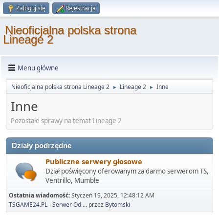
Zaloguj się
Rejestracja
Nieoficjalna polska strona
Lineage 2
Menu główne
Nieoficjalna polska strona Lineage 2
Lineage 2
Inne
►
►
Inne
Pozostałe sprawy na temat Lineage 2
Działy podrzędne
Publiczne serwery głosowe
Dział poświęcony oferowanym za darmo serwerom TS,
Ventrillo, Mumble
Ostatnia wiadomość:
Styczeń 19, 2025, 12:48:12 AM
TSGAME24.PL - Serwer Od ...
przez
Bytomski