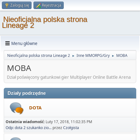
Zaloguj się
Rejestracja
Nieoficjalna polska strona
Lineage 2
Menu główne
Nieoficjalna polska strona Lineage 2
Inne MMORPG/Gry
MOBA
►
►
MOBA
Dział poświęcony gatunkowi gier Multiplayer Online Battle Arena
Działy podrzędne
DOTA
Ostatnia wiadomość:
Luty 17, 2018, 11:02:35 PM
Odp: dota 2 szukanko zio...
przez
Czołgista