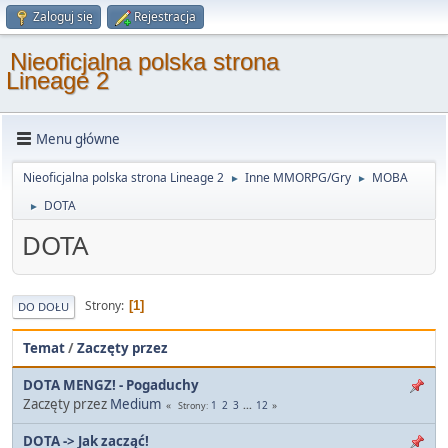
Zaloguj się
Rejestracja
Nieoficjalna polska strona
Lineage 2
Menu główne
Nieoficjalna polska strona Lineage 2
Inne MMORPG/Gry
MOBA
►
►
DOTA
►
DOTA
Strony
1
DO DOŁU
Temat
/
Zaczęty przez
DOTA MENGZ! - Pogaduchy
Zaczęty przez
Medium
1
2
3
...
12
Strony
DOTA -> Jak zacząć!