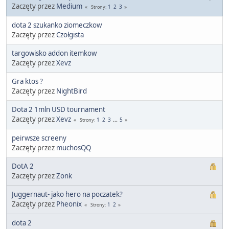
Zaczęty przez
Medium
1
2
3
Strony
dota 2 szukanko ziomeczkow
Zaczęty przez
Czołgista
targowisko addon itemkow
Zaczęty przez
Xevz
Gra ktos ?
Zaczęty przez
NightBird
Dota 2 1mln USD tournament
Zaczęty przez
Xevz
1
2
3
...
5
Strony
peirwsze screeny
Zaczęty przez
muchosQQ
DotA 2
Zaczęty przez
Zonk
Juggernaut- jako hero na poczatek?
Zaczęty przez
Pheonix
1
2
Strony
dota 2