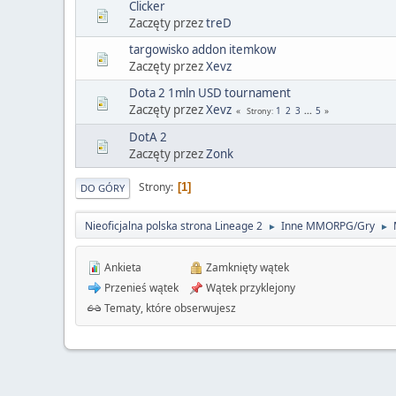
Clicker
Zaczęty przez
treD
targowisko addon itemkow
Zaczęty przez
Xevz
Dota 2 1mln USD tournament
Zaczęty przez
Xevz
1
2
3
...
5
Strony
DotA 2
Zaczęty przez
Zonk
Strony
1
DO GÓRY
Nieoficjalna polska strona Lineage 2
Inne MMORPG/Gry
►
►
Ankieta
Zamknięty wątek
Przenieś wątek
Wątek przyklejony
Tematy, które obserwujesz