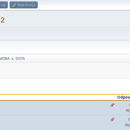
 się
Rejestracja
 2
MOBA
DOTA
►
Odpow
Wy
O
Wy