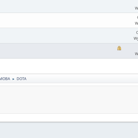
W
W
O
Wy
W
MOBA
DOTA
►