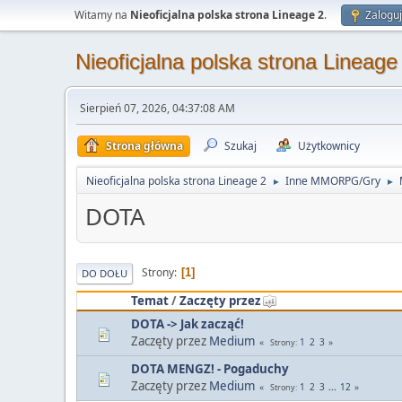
Witamy na
Nieoficjalna polska strona Lineage 2
.
Zaloguj
Nieoficjalna polska strona Lineage
Sierpień 07, 2026, 04:37:08 AM
Strona główna
Szukaj
Użytkownicy
Nieoficjalna polska strona Lineage 2
Inne MMORPG/Gry
►
►
DOTA
Strony
1
DO DOŁU
Temat
/
Zaczęty przez
DOTA -> Jak zacząć!
Zaczęty przez
Medium
1
2
3
Strony
DOTA MENGZ! - Pogaduchy
Zaczęty przez
Medium
1
2
3
...
12
Strony