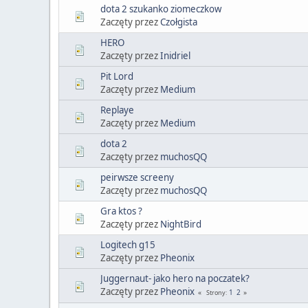
dota 2 szukanko ziomeczkow
Zaczęty przez
Czołgista
HERO
Zaczęty przez
Inidriel
Pit Lord
Zaczęty przez
Medium
Replaye
Zaczęty przez
Medium
dota 2
Zaczęty przez
muchosQQ
peirwsze screeny
Zaczęty przez
muchosQQ
Gra ktos ?
Zaczęty przez
NightBird
Logitech g15
Zaczęty przez
Pheonix
Juggernaut- jako hero na poczatek?
Zaczęty przez
Pheonix
1
2
Strony