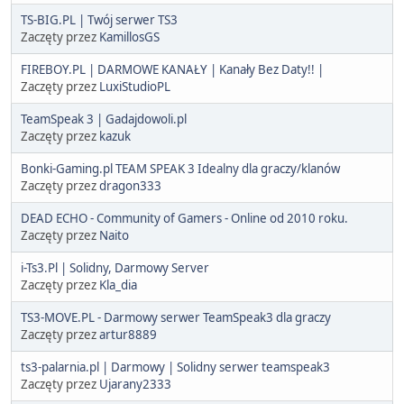
TS-BIG.PL | Twój serwer TS3
Zaczęty przez
KamillosGS
FIREBOY.PL | DARMOWE KANAŁY | Kanały Bez Daty!! |
Zaczęty przez
LuxiStudioPL
TeamSpeak 3 | Gadajdowoli.pl
Zaczęty przez
kazuk
Bonki-Gaming.pl TEAM SPEAK 3 Idealny dla graczy/klanów
Zaczęty przez
dragon333
DEAD ECHO - Community of Gamers - Online od 2010 roku.
Zaczęty przez
Naito
i-Ts3.Pl | Solidny, Darmowy Server
Zaczęty przez
Kla_dia
TS3-MOVE.PL - Darmowy serwer TeamSpeak3 dla graczy
Zaczęty przez
artur8889
ts3-palarnia.pl | Darmowy | Solidny serwer teamspeak3
Zaczęty przez
Ujarany2333