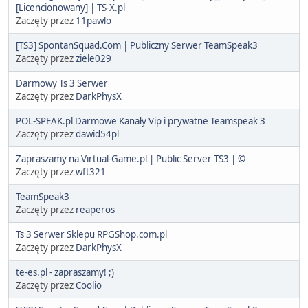
[Licencionowany] | TS-X.pl
Zaczęty przez
11pawlo
[TS3] SpontanSquad.Com | Publiczny Serwer TeamSpeak3
Zaczęty przez
ziele029
Darmowy Ts 3 Serwer
Zaczęty przez
DarkPhysX
POL-SPEAK.pl Darmowe Kanały Vip i prywatne Teamspeak 3
Zaczęty przez
dawid54pl
Zapraszamy na Virtual-Game.pl | Public Server TS3 | ©
Zaczęty przez
wft321
TeamSpeak3
Zaczęty przez
reaperos
Ts 3 Serwer Sklepu RPGShop.com.pl
Zaczęty przez
DarkPhysX
te-es.pl - zapraszamy! ;)
Zaczęty przez
Coolio