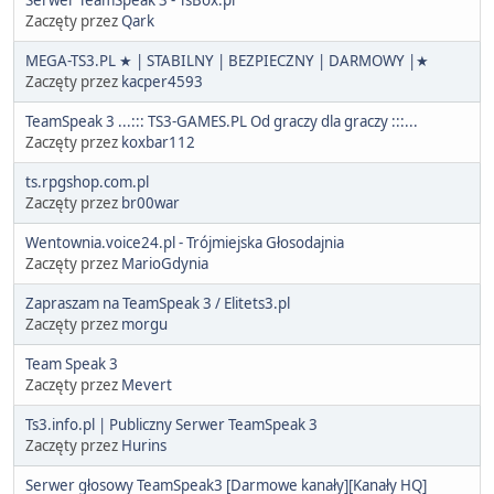
Zaczęty przez
Qark
MEGA-TS3.PL ★ | STABILNY | BEZPIECZNY | DARMOWY |★
Zaczęty przez
kacper4593
TeamSpeak 3 ...::: TS3-GAMES.PL Od graczy dla graczy :::...
Zaczęty przez
koxbar112
ts.rpgshop.com.pl
Zaczęty przez
br00war
Wentownia.voice24.pl - Trójmiejska Głosodajnia
Zaczęty przez
MarioGdynia
Zapraszam na TeamSpeak 3 / Elitets3.pl
Zaczęty przez
morgu
Team Speak 3
Zaczęty przez
Mevert
Ts3.info.pl | Publiczny Serwer TeamSpeak 3
Zaczęty przez
Hurins
Serwer głosowy TeamSpeak3 [Darmowe kanały][Kanały HQ]