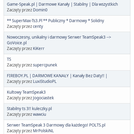
Game-Speak.pl | Darmowe Kanały | Stabilny | Dla wszystkich
Zaczęty przez
Domin0
** SuperMax-Ts3.Pl ** Publiczny * Darmowy * Solidny
Zaczęty przez
centy
Nowoczesny, unikalny i darmowy Serwer TeamSpeak3 -->
GoVoice.pl
Zaczęty przez
KiKerr
TS
Zaczęty przez
supercpunek
FIREBOY.PL | DARMOWE KANAŁY | Kanały Bez Daty!! |
Zaczęty przez
LuxiStudioPL
Kultowy TeamSpeak3
Zaczęty przez
Jogociastek
Stabilny ts 3!! kuleczky.pl
Zaczęty przez
wawciu
Serwer TeamSpeak 3 Darmowy dla każdego! POLTS.pl
Zaczęty przez
MrPolskiNL