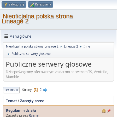
Zaloguj się
Rejestracja
Nieoficjalna polska strona
Lineage 2
Menu główne
Nieoficjalna polska strona Lineage 2
Lineage 2
Inne
►
►
Publiczne serwery głosowe
►
Publiczne serwery głosowe
Dział poświęcony oferowanym za darmo serwerom TS, Ventrillo,
Mumble
2
Strony
1
DO DOŁU
Temat
/
Zaczęty przez
Regulamin działu
Zaczęty przez
Ryane