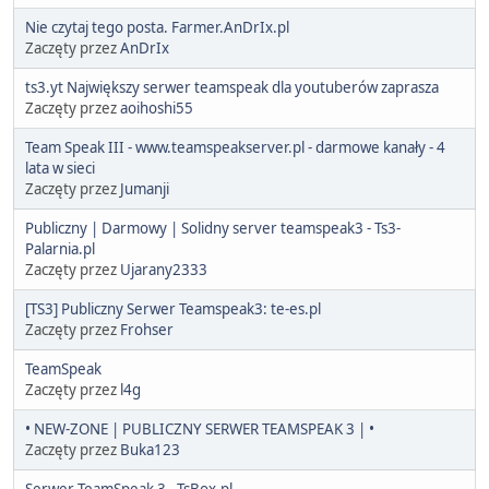
Nie czytaj tego posta. Farmer.AnDrIx.pl
Zaczęty przez
AnDrIx
ts3.yt Największy serwer teamspeak dla youtuberów zaprasza
Zaczęty przez
aoihoshi55
Team Speak III - www.teamspeakserver.pl - darmowe kanały - 4
lata w sieci
Zaczęty przez
Jumanji
Publiczny | Darmowy | Solidny server teamspeak3 - Ts3-
Palarnia.pl
Zaczęty przez
Ujarany2333
[TS3] Publiczny Serwer Teamspeak3: te-es.pl
Zaczęty przez
Frohser
TeamSpeak
Zaczęty przez
l4g
• NEW-ZONE | PUBLICZNY SERWER TEAMSPEAK 3 | •
Zaczęty przez
Buka123
Serwer TeamSpeak 3 - TsBox.pl