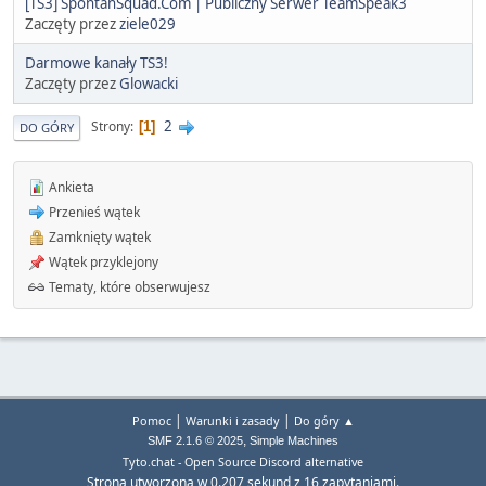
[TS3] SpontanSquad.Com | Publiczny Serwer TeamSpeak3
Zaczęty przez
ziele029
Darmowe kanały TS3!
Zaczęty przez
Glowacki
2
Strony
1
DO GÓRY
Ankieta
Przenieś wątek
Zamknięty wątek
Wątek przyklejony
Tematy, które obserwujesz
|
|
Pomoc
Warunki i zasady
Do góry ▲
,
SMF 2.1.6 © 2025
Simple Machines
Tyto.chat - Open Source Discord alternative
Strona utworzona w 0.207 sekund z 16 zapytaniami.