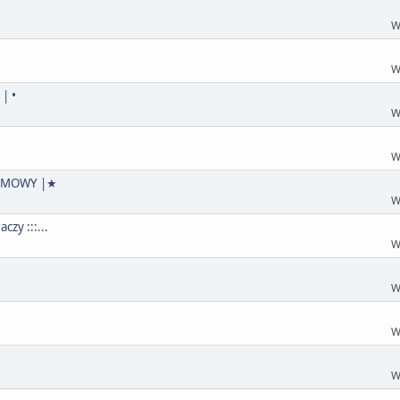
W
W
| •
W
W
ARMOWY |★
W
zy :::...
W
W
W
W