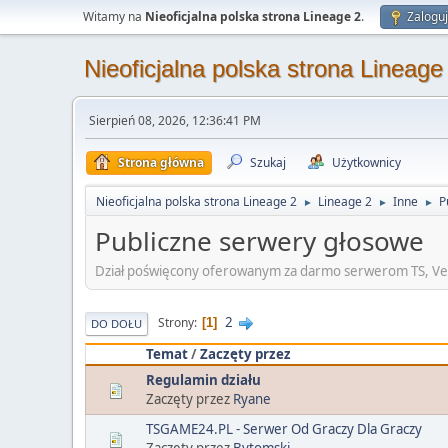
Witamy na
Nieoficjalna polska strona Lineage 2
.
Zaloguj
Nieoficjalna polska strona Lineage
Sierpień 08, 2026, 12:36:41 PM
Strona główna
Szukaj
Użytkownicy
Nieoficjalna polska strona Lineage 2
Lineage 2
Inne
P
►
►
►
Publiczne serwery głosowe
Dział poświęcony oferowanym za darmo serwerom TS, Ve
2
Strony
1
DO DOŁU
Temat
/
Zaczęty przez
Regulamin działu
Zaczęty przez
Ryane
TSGAME24.PL - Serwer Od Graczy Dla Graczy
Zaczęty przez
Bytomski