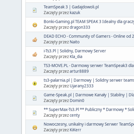
TeamSpeak 3 | Gadajdowoli.pl
Zaczęty przez
kazuk
Bonki-Gaming.pl TEAM SPEAK 3 Idealny dla gracz
Zaczęty przez
dragon333
DEAD ECHO - Community of Gamers - Online od 
Zaczęty przez
Naito
i-Ts3.Pl | Solidny, Darmowy Server
Zaczęty przez
Kla_dia
TS3-MOVE.PL - Darmowy serwer TeamSpeak3 dla
Zaczęty przez
artur8889
ts3-palarnia.pl | Darmowy | Solidny serwer tea
Zaczęty przez
Ujarany2333
Game-Speak.pl | Darmowe Kanały | Stabilny | Dla
Zaczęty przez
Domin0
** SuperMax-Ts3.Pl ** Publiczny * Darmowy * Sol
Zaczęty przez
centy
Nowoczesny, unikalny i darmowy Serwer TeamSpe
Zaczęty przez
KiKerr