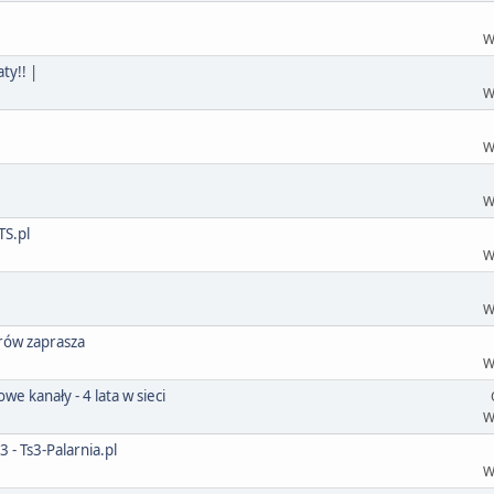
W
y!! |
W
W
W
S.pl
W
W
rów zaprasza
W
e kanały - 4 lata w sieci
W
- Ts3-Palarnia.pl
W