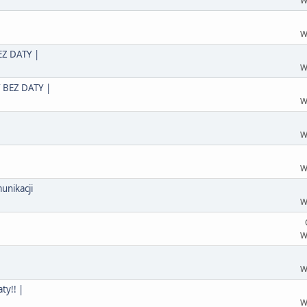
W
W
Z DATY |
W
 BEZ DATY |
W
W
W
unikacji
W
W
W
y!! |
W