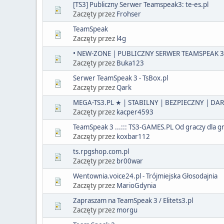
[TS3] Publiczny Serwer Teamspeak3: te-es.pl
Zaczęty przez
Frohser
TeamSpeak
Zaczęty przez
l4g
• NEW-ZONE | PUBLICZNY SERWER TEAMSPEAK 3 
Zaczęty przez
Buka123
Serwer TeamSpeak 3 - TsBox.pl
Zaczęty przez
Qark
MEGA-TS3.PL ★ | STABILNY | BEZPIECZNY | D
Zaczęty przez
kacper4593
TeamSpeak 3 ...::: TS3-GAMES.PL Od graczy dla grac
Zaczęty przez
koxbar112
ts.rpgshop.com.pl
Zaczęty przez
br00war
Wentownia.voice24.pl - Trójmiejska Głosodajnia
Zaczęty przez
MarioGdynia
Zapraszam na TeamSpeak 3 / Elitets3.pl
Zaczęty przez
morgu