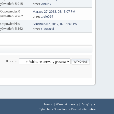
yświetleń: 5,915
przez
AnDrIx
Odpowiedzi: 0
Marzec 27, 2013, 03:13:07 PM
yświetleń: 4,962
przez
ziele029
Odpowiedzi: 0
Grudzień 07, 2012, 07:51:40 PM
yświetleń: 5,162
przez
Glowacki
Skocz do
|
|
Pomoc
Warunki i zasady
Do góry ▲
Tyto.chat - Open Source Discord alternative