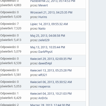
Odpowiedzi: 0
Październik 22, 2013, 05:14:53 PM
yświetleń: 4,883
przez
Mevert
Odpowiedzi: 0
Wrzesień 21, 2013, 04:25:35 PM
yświetleń: 5,639
przez
Hurins
Odpowiedzi: 7
Lipiec 14, 2013, 09:55:32 AM
yświetleń: 7,520
przez
Naito
Odpowiedzi: 0
Maj 25, 2013, 04:08:58 PM
yświetleń: 5,413
przez
ziele029
Odpowiedzi: 0
Maj 13, 2013, 10:35:44 PM
yświetleń: 5,079
przez
DarkPhysX
Odpowiedzi: 0
Kwiecień 29, 2013, 02:00:35 PM
yświetleń: 6,539
przez
dawid54pl
Odpowiedzi: 0
Kwiecień 13, 2013, 05:25:28 PM
yświetleń: 5,581
przez
wft321
Odpowiedzi: 0
Kwiecień 06, 2013, 05:30:52 AM
yświetleń: 5,053
przez
reaperos
Odpowiedzi: 1
Kwiecień 04, 2013, 10:21:03 PM
yświetleń: 6,429
przez
AnDrIx
Odpowiedzi: 2
Marzec 28, 2013, 12:44:30 PM