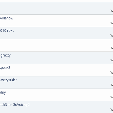
W
y/klanów
W
2010 roku.
W
W
 graczy
W
mspeak3
W
 wszystkich
W
idny
W
ak3 --> GoVoice.pl
W