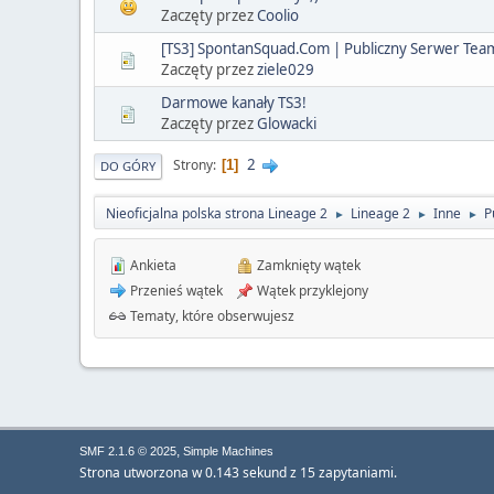
Zaczęty przez
Coolio
[TS3] SpontanSquad.Com | Publiczny Serwer Te
Zaczęty przez
ziele029
Darmowe kanały TS3!
Zaczęty przez
Glowacki
2
Strony
1
DO GÓRY
Nieoficjalna polska strona Lineage 2
Lineage 2
Inne
P
►
►
►
Ankieta
Zamknięty wątek
Przenieś wątek
Wątek przyklejony
Tematy, które obserwujesz
,
SMF 2.1.6 © 2025
Simple Machines
Strona utworzona w 0.143 sekund z 15 zapytaniami.