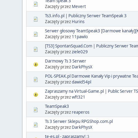
Team Speak 3
Zaczęty przez
Mevert
Ts3.info.pl | Publiczny Serwer TeamSpeak 3
Zaczęty przez
Hurins
Serwer głosowy TeamSpeak3 [Darmowe kanały][Ka
Zaczęty przez
11pawlo
[TS3] SpontanSquad.Com | Publiczny Serwer Te
Zaczęty przez
ziele029
Darmowy Ts 3 Serwer
Zaczęty przez
DarkPhysX
POL-SPEAK.pl Darmowe Kanały Vip i prywatne T
Zaczęty przez
dawid54pl
Zapraszamy na Virtual-Game.pl | Public Server T
Zaczęty przez
wft321
TeamSpeak3
Zaczęty przez
reaperos
Ts 3 Serwer Sklepu RPGShop.com.pl
Zaczęty przez
DarkPhysX
te-es.pl - zapraszamy! ;)