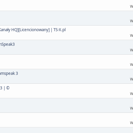
W
W
nały HQ][Licencionowany] | TS-X.pl
W
amSpeak3
W
W
eamspeak 3
W
S3 | ©
W
W
W