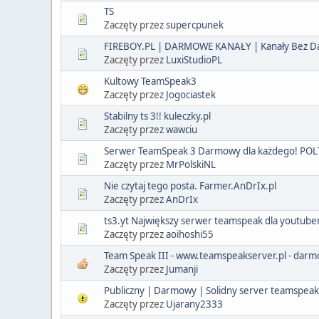
TS
Zaczęty przez
supercpunek
FIREBOY.PL | DARMOWE KANAŁY | Kanały Bez Dat
Zaczęty przez
LuxiStudioPL
Kultowy TeamSpeak3
Zaczęty przez
Jogociastek
Stabilny ts 3!! kuleczky.pl
Zaczęty przez
wawciu
Serwer TeamSpeak 3 Darmowy dla każdego! POLT
Zaczęty przez
MrPolskiNL
Nie czytaj tego posta. Farmer.AnDrIx.pl
Zaczęty przez
AnDrIx
ts3.yt Największy serwer teamspeak dla youtube
Zaczęty przez
aoihoshi55
Team Speak III - www.teamspeakserver.pl - darmow
Zaczęty przez
Jumanji
Publiczny | Darmowy | Solidny server teamspeak3 
Zaczęty przez
Ujarany2333