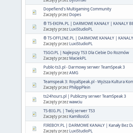
Dopefiend's Multigaming Community
Zaczęty przez
Dopes
® TS-EKIPA.PL | DARMOWE KANAŁY | KANALY BE
Zaczęty przez
LuxiStudioPL
® TS-OFFLINE.PL | DARMOWE KANAŁY | KANALY
Zaczęty przez
LuxiStudioPL
TSGO.PL | Najlepszy TS3 Dla Ciebie Do Rozmów
Zaczęty przez
MaciekPL
Public-ts3.pl - Darmowy serwer TeamSpeak 3
Zaczęty przez
AMG
Teamspeak 3: RoyalSpeak.pl - Wyższa Kultura Kom
Zaczęty przez
PhilippPlein
ts24hours.pl | Publiczny serwer TeamSpeak 3
Zaczęty przez
wawciu
TS-BIG.PL | Twój serwer TS3
Zaczęty przez
KamillosGS
FIREBOY.PL | DARMOWE KANAŁY | Kanały Bez Dat
Zaczęty przez
LuxiStudioPL