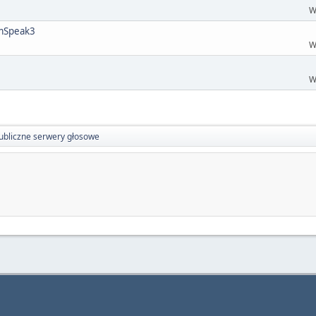
W
amSpeak3
W
W
ubliczne serwery głosowe