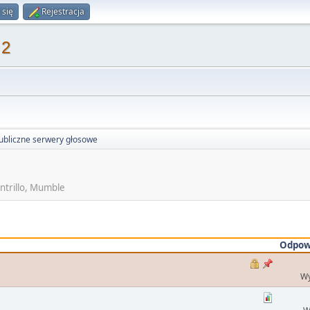
 się
Rejestracja
 2
ubliczne serwery głosowe
ntrillo, Mumble
Odpow
Wy