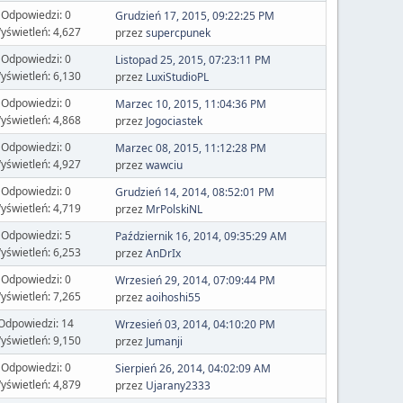
Odpowiedzi: 0
Grudzień 17, 2015, 09:22:25 PM
yświetleń: 4,627
przez
supercpunek
Odpowiedzi: 0
Listopad 25, 2015, 07:23:11 PM
yświetleń: 6,130
przez
LuxiStudioPL
Odpowiedzi: 0
Marzec 10, 2015, 11:04:36 PM
yświetleń: 4,868
przez
Jogociastek
Odpowiedzi: 0
Marzec 08, 2015, 11:12:28 PM
yświetleń: 4,927
przez
wawciu
Odpowiedzi: 0
Grudzień 14, 2014, 08:52:01 PM
yświetleń: 4,719
przez
MrPolskiNL
Odpowiedzi: 5
Październik 16, 2014, 09:35:29 AM
yświetleń: 6,253
przez
AnDrIx
Odpowiedzi: 0
Wrzesień 29, 2014, 07:09:44 PM
yświetleń: 7,265
przez
aoihoshi55
Odpowiedzi: 14
Wrzesień 03, 2014, 04:10:20 PM
yświetleń: 9,150
przez
Jumanji
Odpowiedzi: 0
Sierpień 26, 2014, 04:02:09 AM
yświetleń: 4,879
przez
Ujarany2333