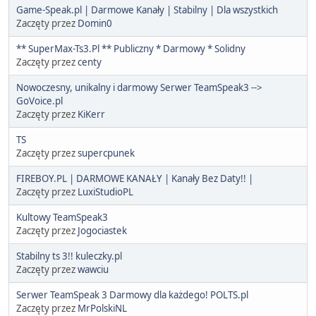
Game-Speak.pl | Darmowe Kanały | Stabilny | Dla wszystkich
Zaczęty przez
Domin0
** SuperMax-Ts3.Pl ** Publiczny * Darmowy * Solidny
Zaczęty przez
centy
Nowoczesny, unikalny i darmowy Serwer TeamSpeak3 -->
GoVoice.pl
Zaczęty przez
KiKerr
TS
Zaczęty przez
supercpunek
FIREBOY.PL | DARMOWE KANAŁY | Kanały Bez Daty!! |
Zaczęty przez
LuxiStudioPL
Kultowy TeamSpeak3
Zaczęty przez
Jogociastek
Stabilny ts 3!! kuleczky.pl
Zaczęty przez
wawciu
Serwer TeamSpeak 3 Darmowy dla każdego! POLTS.pl
Zaczęty przez
MrPolskiNL