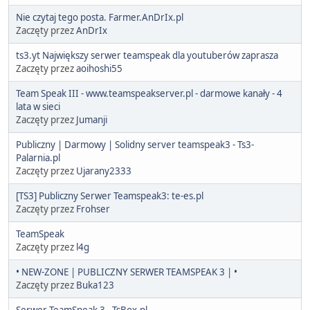
Nie czytaj tego posta. Farmer.AnDrIx.pl
Zaczęty przez
AnDrIx
ts3.yt Największy serwer teamspeak dla youtuberów zaprasza
Zaczęty przez
aoihoshi55
Team Speak III - www.teamspeakserver.pl - darmowe kanały - 4
lata w sieci
Zaczęty przez
Jumanji
Publiczny | Darmowy | Solidny server teamspeak3 - Ts3-
Palarnia.pl
Zaczęty przez
Ujarany2333
[TS3] Publiczny Serwer Teamspeak3: te-es.pl
Zaczęty przez
Frohser
TeamSpeak
Zaczęty przez
l4g
• NEW-ZONE | PUBLICZNY SERWER TEAMSPEAK 3 | •
Zaczęty przez
Buka123
Serwer TeamSpeak 3 - TsBox.pl