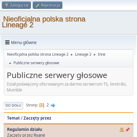
Zaloguj się
Rejestracja
Nieoficjalna polska strona
Lineage 2
Menu główne
Nieoficjalna polska strona Lineage 2
Lineage 2
Inne
►
►
Publiczne serwery głosowe
►
Publiczne serwery głosowe
Dział poświęcony oferowanym za darmo serwerom TS, Ventrillo,
Mumble
2
Strony
1
DO DOŁU
Temat
/
Zaczęty przez
Regulamin działu
Zaczęty przez
Ryane