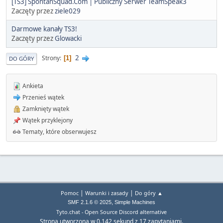
[TS3] SpontanSquad.Com | Publiczny Serwer TeamSpeak3
Zaczęty przez
ziele029
Darmowe kanały TS3!
Zaczęty przez
Glowacki
2
Strony
1
DO GÓRY
Ankieta
Przenieś wątek
Zamknięty wątek
Wątek przyklejony
Tematy, które obserwujesz
|
|
Pomoc
Warunki i zasady
Do góry ▲
,
SMF 2.1.6 © 2025
Simple Machines
Tyto.chat - Open Source Discord alternative
Strona utworzona w 0.142 sekund z 17 zapytaniami.