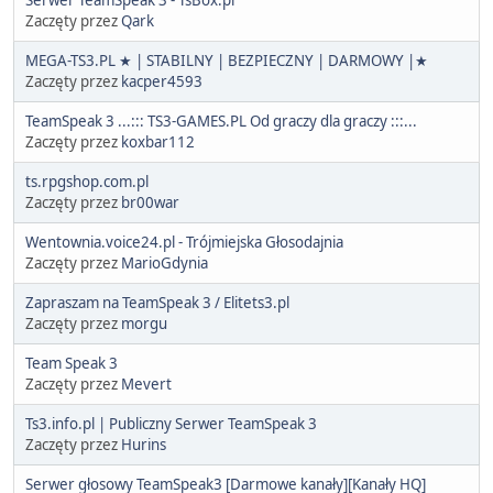
Zaczęty przez
Qark
MEGA-TS3.PL ★ | STABILNY | BEZPIECZNY | DARMOWY |★
Zaczęty przez
kacper4593
TeamSpeak 3 ...::: TS3-GAMES.PL Od graczy dla graczy :::...
Zaczęty przez
koxbar112
ts.rpgshop.com.pl
Zaczęty przez
br00war
Wentownia.voice24.pl - Trójmiejska Głosodajnia
Zaczęty przez
MarioGdynia
Zapraszam na TeamSpeak 3 / Elitets3.pl
Zaczęty przez
morgu
Team Speak 3
Zaczęty przez
Mevert
Ts3.info.pl | Publiczny Serwer TeamSpeak 3
Zaczęty przez
Hurins
Serwer głosowy TeamSpeak3 [Darmowe kanały][Kanały HQ]