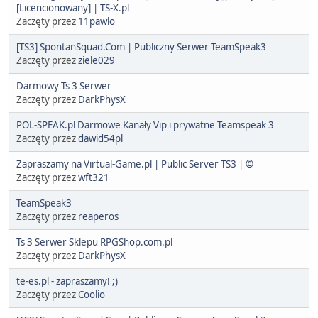
[Licencionowany] | TS-X.pl
Zaczęty przez
11pawlo
[TS3] SpontanSquad.Com | Publiczny Serwer TeamSpeak3
Zaczęty przez
ziele029
Darmowy Ts 3 Serwer
Zaczęty przez
DarkPhysX
POL-SPEAK.pl Darmowe Kanały Vip i prywatne Teamspeak 3
Zaczęty przez
dawid54pl
Zapraszamy na Virtual-Game.pl | Public Server TS3 | ©
Zaczęty przez
wft321
TeamSpeak3
Zaczęty przez
reaperos
Ts 3 Serwer Sklepu RPGShop.com.pl
Zaczęty przez
DarkPhysX
te-es.pl - zapraszamy! ;)
Zaczęty przez
Coolio