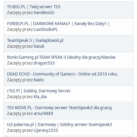
TS-BIG.PL | Twój serwer TS3
Zaczęty przez
KamillosGS
FIREBOY.PL | DARMOWE KANAŁY | Kanały Bez Daty!! |
Zaczęty przez
LuxiStudioPL
TeamSpeak 3 | Gadajdowoli.pl
Zaczęty przez
kazuk
Bonki-Gaming.pl TEAM SPEAK 3 Idealny dla graczy/klanów
Zaczęty przez
dragon333
DEAD ECHO - Community of Gamers - Online od 2010 roku.
Zaczęty przez
Naito
i-Ts3.Pl | Solidny, Darmowy Server
Zaczęty przez
Kla_dia
TS3-MOVE.PL - Darmowy serwer TeamSpeak3 dla graczy
Zaczęty przez
artur8889
ts3-palarnia.pl | Darmowy | Solidny serwer teamspeak3
Zaczęty przez
Ujarany2333