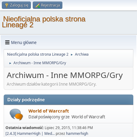
Zaloguj się
Rejestracja
Nieoficjalna polska strona
Lineage 2
Menu główne
Nieoficjalna polska strona Lineage 2
Archiwa
►
Archiwum - Inne MMORPG/Gry
►
Archiwum - Inne MMORPG/Gry
Archiwum działów kategorii Inne MMORPG/Gry.
Działy podrzędne
World of Warcraft
Dział poświęcony grze World of Warcraft
Ostatnia wiadomość:
Lipiec 29, 2015, 11:38:46 PM
[2.4.3] HammerHigh | Med...
przez
hammerhigh