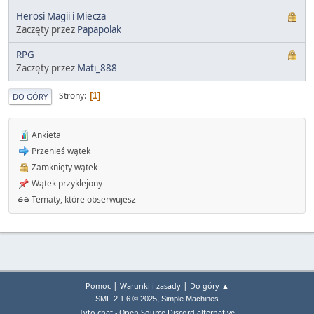
Herosi Magii i Miecza
Zaczęty przez
Papapolak
RPG
Zaczęty przez
Mati_888
Strony
1
DO GÓRY
Ankieta
Przenieś wątek
Zamknięty wątek
Wątek przyklejony
Tematy, które obserwujesz
|
|
Pomoc
Warunki i zasady
Do góry ▲
,
SMF 2.1.6 © 2025
Simple Machines
Tyto.chat - Open Source Discord alternative