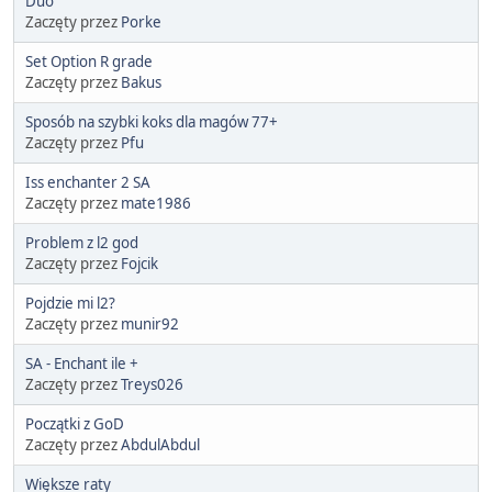
Duo
Zaczęty przez
Porke
Set Option R grade
Zaczęty przez
Bakus
Sposób na szybki koks dla magów 77+
Zaczęty przez
Pfu
Iss enchanter 2 SA
Zaczęty przez
mate1986
Problem z l2 god
Zaczęty przez
Fojcik
Pojdzie mi l2?
Zaczęty przez
munir92
SA - Enchant ile +
Zaczęty przez
Treys026
Początki z GoD
Zaczęty przez
AbdulAbdul
Większe raty