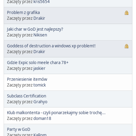
Zaczęty przez
kris5654
Problem z grafika
Zaczęty przez
Drakir
Jaki char w GoD jest najlepszy?
Zaczęty przez
Nikisen
Goddess of destruction a windows xp problem!!
Zaczęty przez
Drakir
Gdzie Expic solo meele chara 78+
Zaczęty przez
jaskier
Przeniesienie itemów
Zaczęty przez
tomick
Subclass Certification
Zaczęty przez
Grahyo
Klub malkontenta - czyli ponarzekajmy sobie trochę...
Zaczęty przez
doman18
Party w GoD
Zaczęty przez
KaRom