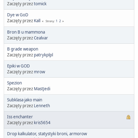
Zaczęty przez
tomick
Dye w GoD
Zaczęty przez
Kall
1
2
Strony
Bron B u mammona
Zaczęty przez
Cealvar
B grade weapon
Zaczęty przez
patrykplpl
Epiki w GOD
Zaczęty przez
mrow
Spezion
Zaczęty przez
MastJedi
Subklasa jako main
Zaczęty przez
Lenneth
Iss enchanter
Zaczęty przez
kris5654
Drop kalkulator, statystyki broni, armorow