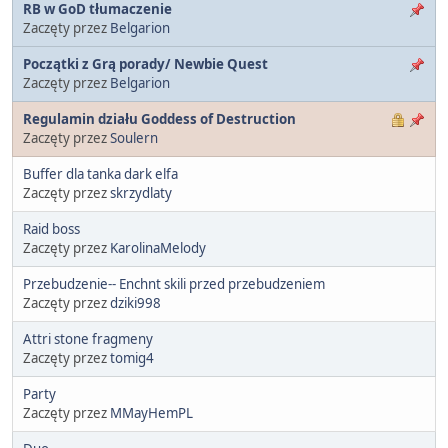
RB w GoD tłumaczenie
Zaczęty przez
Belgarion
Początki z Grą porady/ Newbie Quest
Zaczęty przez
Belgarion
Regulamin działu Goddess of Destruction
Zaczęty przez
Soulern
Buffer dla tanka dark elfa
Zaczęty przez
skrzydlaty
Raid boss
Zaczęty przez
KarolinaMelody
Przebudzenie-- Enchnt skili przed przebudzeniem
Zaczęty przez
dziki998
Attri stone fragmeny
Zaczęty przez
tomig4
Party
Zaczęty przez
MMayHemPL