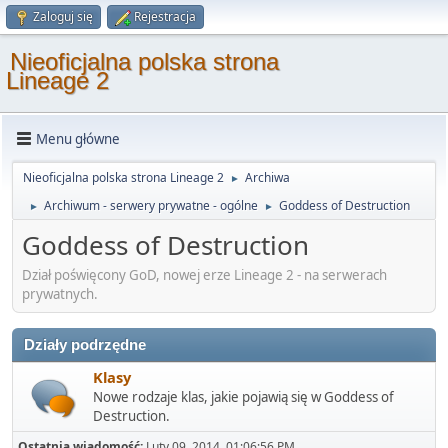
Zaloguj się
Rejestracja
Nieoficjalna polska strona
Lineage 2
Menu główne
Nieoficjalna polska strona Lineage 2
Archiwa
►
Archiwum - serwery prywatne - ogólne
Goddess of Destruction
►
►
Goddess of Destruction
Dział poświęcony GoD, nowej erze Lineage 2 - na serwerach
prywatnych.
Działy podrzędne
Klasy
Nowe rodzaje klas, jakie pojawią się w Goddess of
Destruction.
Ostatnia wiadomość:
Luty 09, 2014, 01:06:56 PM