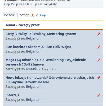
Odp: ISS jakie skille si...
przez
skrzydlaty
2
3
Strony
1
DO DOŁU
Temat
/
Zaczęty przez
Party, Vitality i XP zmiany, Mentoring System
Zaczęty przez
Belgarion
Clan korekta : Akademia/ Clan Hall/ Wojna
Zaczęty przez
Belgarion
Mega FAQ odnośnie GoD - Awakening + wyjaśnienie
serwery NC Soft i Innova
Zaczęty przez
Xaxunio
1
2
Strony
Nowe lokacje tłumaczenie/ Odnowione stare Lokacje ich
RB, Sayune i Adventure Mar
Zaczęty przez
Belgarion
Interfejs
Zaczęty przez
Belgarion