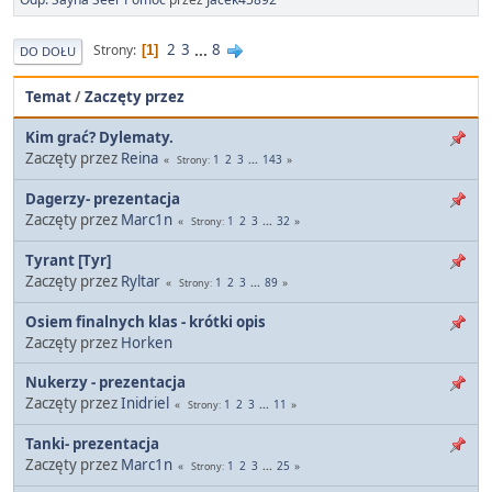
2
3
...
8
Strony
1
DO DOŁU
Temat
/
Zaczęty przez
Kim grać? Dylematy.
Zaczęty przez
Reina
1
2
3
...
143
Strony
Dagerzy- prezentacja
Zaczęty przez
Marc1n
1
2
3
...
32
Strony
Tyrant [Tyr]
Zaczęty przez
Ryltar
1
2
3
...
89
Strony
Osiem finalnych klas - krótki opis
Zaczęty przez
Horken
Nukerzy - prezentacja
Zaczęty przez
Inidriel
1
2
3
...
11
Strony
Tanki- prezentacja
Zaczęty przez
Marc1n
1
2
3
...
25
Strony