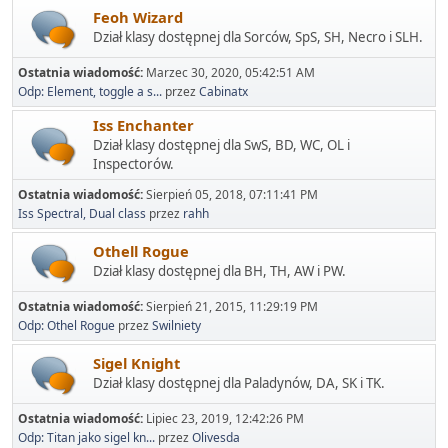
Feoh Wizard
Dział klasy dostępnej dla Sorców, SpS, SH, Necro i SLH.
Ostatnia wiadomość:
Marzec 30, 2020, 05:42:51 AM
Odp: Element, toggle a s...
przez
Cabinatx
Iss Enchanter
Dział klasy dostępnej dla SwS, BD, WC, OL i
Inspectorów.
Ostatnia wiadomość:
Sierpień 05, 2018, 07:11:41 PM
Iss Spectral, Dual class
przez
rahh
Othell Rogue
Dział klasy dostępnej dla BH, TH, AW i PW.
Ostatnia wiadomość:
Sierpień 21, 2015, 11:29:19 PM
Odp: Othel Rogue
przez
Swilniety
Sigel Knight
Dział klasy dostępnej dla Paladynów, DA, SK i TK.
Ostatnia wiadomość:
Lipiec 23, 2019, 12:42:26 PM
Odp: Titan jako sigel kn...
przez
Olivesda