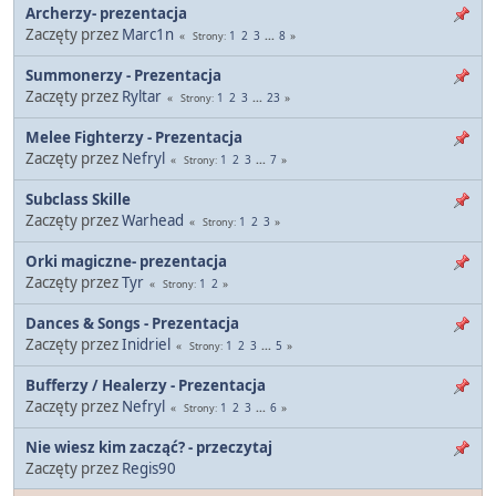
Archerzy- prezentacja
Zaczęty przez
Marc1n
1
2
3
...
8
Strony
Summonerzy - Prezentacja
Zaczęty przez
Ryltar
1
2
3
...
23
Strony
Melee Fighterzy - Prezentacja
Zaczęty przez
Nefryl
1
2
3
...
7
Strony
Subclass Skille
Zaczęty przez
Warhead
1
2
3
Strony
Orki magiczne- prezentacja
Zaczęty przez
Tyr
1
2
Strony
Dances & Songs - Prezentacja
Zaczęty przez
Inidriel
1
2
3
...
5
Strony
Bufferzy / Healerzy - Prezentacja
Zaczęty przez
Nefryl
1
2
3
...
6
Strony
Nie wiesz kim zacząć? - przeczytaj
Zaczęty przez
Regis90