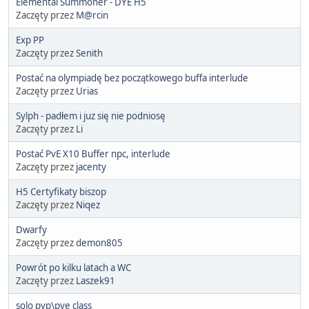
Elemental Summoner - DYE H5
Zaczęty przez
M@rcin
Exp PP
Zaczęty przez
Senith
Postać na olympiadę bez początkowego buffa interlude
Zaczęty przez
Urias
Sylph - padłem i juz się nie podniosę
Zaczęty przez
Li
Postać PvE X10 Buffer npc, interlude
Zaczęty przez
jacenty
H5 Certyfikaty biszop
Zaczęty przez
Niqez
Dwarfy
Zaczęty przez
demon805
Powrót po kilku latach a WC
Zaczęty przez
Laszek91
solo pvp\pve class