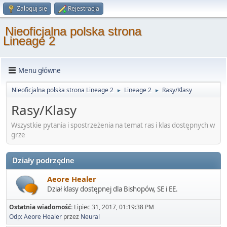
Zaloguj się
Rejestracja
Nieoficjalna polska strona
Lineage 2
Menu główne
Nieoficjalna polska strona Lineage 2
Lineage 2
Rasy/Klasy
►
►
Rasy/Klasy
Wszystkie pytania i spostrzeżenia na temat ras i klas dostępnych w
grze
Działy podrzędne
Aeore Healer
Dział klasy dostępnej dla Bishopów, SE i EE.
Ostatnia wiadomość:
Lipiec 31, 2017, 01:19:38 PM
Odp: Aeore Healer
przez
Neural