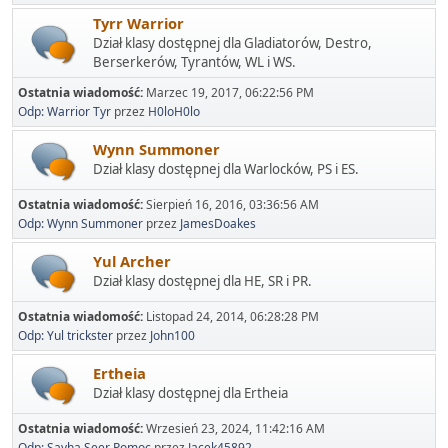
Tyrr Warrior
Dział klasy dostępnej dla Gladiatorów, Destro,
Berserkerów, Tyrantów, WL i WS.
Ostatnia wiadomość:
Marzec 19, 2017, 06:22:56 PM
Odp: Warrior Tyr
przez
H0loH0lo
Wynn Summoner
Dział klasy dostępnej dla Warlocków, PS i ES.
Ostatnia wiadomość:
Sierpień 16, 2016, 03:36:56 AM
Odp: Wynn Summoner
przez
JamesDoakes
Yul Archer
Dział klasy dostępnej dla HE, SR i PR.
Ostatnia wiadomość:
Listopad 24, 2014, 06:28:28 PM
Odp: Yul trickster
przez
John100
Ertheia
Dział klasy dostępnej dla Ertheia
Ostatnia wiadomość:
Wrzesień 23, 2024, 11:42:16 AM
Odp: Sayha Seer Pomoc
przez
Jacek45892