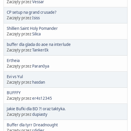
Zaczęty przez
Vessar
CP setup na grand crusade?
Zaczęty przez
Isiss
Shillien Saint Holy Pomander
Zaczęty przez
Silica
buffer dla glada do aoe na interlude
Zaczęty przez
TankerEk
Ertheia
Zaczęty przez
Paran0ya
Evi vs Yul
Zaczęty przez
hasdan
BUFFFY
Zaczęty przez
er4s12345
Jakie Bufki dla BD ?! oraz taktyka.
Zaczęty przez
dupiasty
Buffer dla tyrr Dreadnought
Zaczęty przez
rdidier