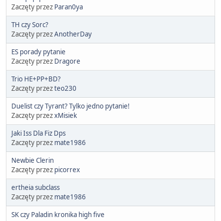
Zaczęty przez
Paran0ya
TH czy Sorc?
Zaczęty przez
AnotherDay
ES porady pytanie
Zaczęty przez
Dragore
Trio HE+PP+BD?
Zaczęty przez
teo230
Duelist czy Tyrant? Tylko jedno pytanie!
Zaczęty przez
xMisiek
Jaki Iss Dla Fiz Dps
Zaczęty przez
mate1986
Newbie Clerin
Zaczęty przez
picorrex
ertheia subclass
Zaczęty przez
mate1986
SK czy Paladin kronika high five