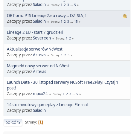
Zaczęty przez
Saladin
1
2
3
...
5
Strony
OBT oraz PTS Lineage2.eu ruszy... DZISIAJ!
Zaczęty przez
Saladin
1
2
3
...
15
Strony
Lineage 2 EU - start 7 grudzień
Zaczęty przez
Severeen
1
2
Strony
Aktualizacja serwerów NcWest
Zaczęty przez
Arteias
1
2
3
Strony
Magmeld nowy serwer od NcWest
Zaczęty przez
Arteias
Launch Date - 30 listopad serwery NCSoft Free2Play! Czytaj 1
post!
Zaczęty przez
mpxx24
1
2
3
...
5
Strony
14sto minutowy gameplay z Lineage Eternal
Zaczęty przez
Saladin
Strony
1
DO GÓRY