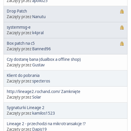
Zaczęty przez
apollo25
Drop Patch
Zaczęty przez
Nanutu
systemmsg-e
Zaczęty przez
k4pral
Box patch na c5
Zaczęty przez
Banned96
Czy dostanę bana (dualbox a offline shop)
Zaczęty przez
Gustav
Klient do pobrania
Zaczęty przez
specteros
http://lineage2.rochand.com/ Zamknięte
Zaczęty przez
Solar
Sygnaturki Lineage 2
Zaczęty przez
kamilos1523
Lineage 2 - przechodzi na mikrotransakcje !?
Zaczęty przez
Dapis19