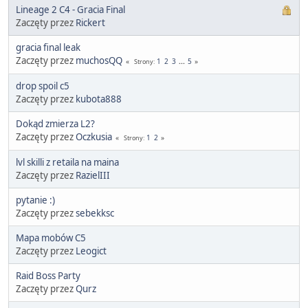
Lineage 2 C4 - Gracia Final
Zaczęty przez
Rickert
gracia final leak
Zaczęty przez
muchosQQ
1
2
3
...
5
Strony
drop spoil c5
Zaczęty przez
kubota888
Dokąd zmierza L2?
Zaczęty przez
Oczkusia
1
2
Strony
lvl skilli z retaila na maina
Zaczęty przez
RazielIII
pytanie :)
Zaczęty przez
sebekksc
Mapa mobów C5
Zaczęty przez
Leogict
Raid Boss Party
Zaczęty przez
Qurz