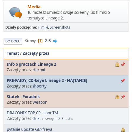
Media
Tu możesz umieścić swoje screeny lub filmiki o
tematyce Lineage 2.
Działy podrzędne
Filmiki
Screenshots
2
3
Strony
1
DO DOŁU
Temat
/
Zaczęty przez
Info o graczach Lineage 2
Zaczęty przez
Hermit
PRE-PAIDY, CD-keye Lineage 2 - NAJTANIEJ
Zaczęty przez
shoorty
Statek - Poradnik
Zaczęty przez
Weapon
DRACONIX TOP CP - soonTM
Zaczęty przez
driki
1
2
3
...
8
Strony
pytanie update GE>freya