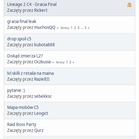
Lineage 2 C4 - Gracia Final
Zaczęty przez
Rickert
gracia final leak
Zaczęty przez
muchosQQ
1
2
3
...
5
Strony
drop spoil c5
Zaczęty przez
kubota888
Dokąd zmierza L2?
Zaczęty przez
Oczkusia
1
2
Strony
lvl skilli z retaila na maina
Zaczęty przez
RazielIII
pytanie :)
Zaczęty przez
sebekksc
Mapa mobów C5
Zaczęty przez
Leogict
Raid Boss Party
Zaczęty przez
Qurz