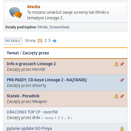
Media
Tu możesz umieścić swoje screeny lub filmiki o
tematyce Lineage 2.
Działy podrzędne
Filmiki
Screenshots
2
3
Strony
1
DO DOŁU
Temat
/
Zaczęty przez
Info o graczach Lineage 2
Zaczęty przez
Hermit
PRE-PAIDY, CD-keye Lineage 2 - NAJTANIEJ
Zaczęty przez
shoorty
Statek - Poradnik
Zaczęty przez
Weapon
DRACONIX TOP CP - soonTM
Zaczęty przez
driki
1
2
3
...
8
Strony
pytanie update GE>freya