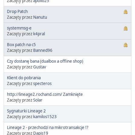
Zaczęty przez
apollo25
Drop Patch
Zaczęty przez
Nanutu
systemmsg-e
Zaczęty przez
k4pral
Box patch na c5
Zaczęty przez
Banned96
Czy dostanę bana (dualbox a offline shop)
Zaczęty przez
Gustav
Klient do pobrania
Zaczęty przez
specteros
http://lineage2.rochand.com/ Zamknięte
Zaczęty przez
Solar
Sygnaturki Lineage 2
Zaczęty przez
kamilos1523
Lineage 2 - przechodzi na mikrotransakcje !?
Zaczęty przez
Dapis19