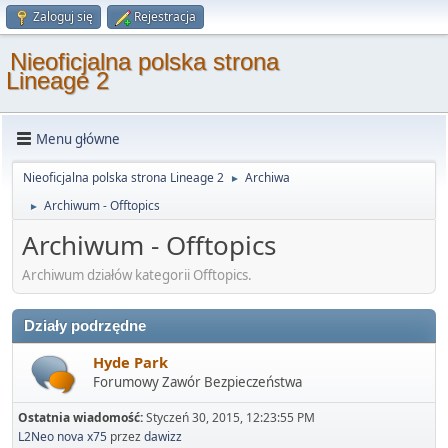
Zaloguj się
Rejestracja
Nieoficjalna polska strona
Lineage 2
Menu główne
Nieoficjalna polska strona Lineage 2
Archiwa
►
Archiwum - Offtopics
►
Archiwum - Offtopics
Archiwum działów kategorii Offtopics.
Działy podrzędne
Hyde Park
Forumowy Zawór Bezpieczeństwa
Ostatnia wiadomość:
Styczeń 30, 2015, 12:23:55 PM
L2Neo nova x75
przez
dawizz